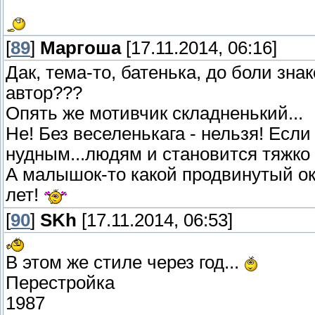
[
89
]
Маргоша
[17.11.2014, 06:16]
Дак, тема-то, батенька, до боли зна
автор???
Опять же мотивчик складненький...
Не! Без веселенькага - нельзя! Есл
нудным...людям и становится тяжко и
А малышок-то какой продвинутый ока
лет!
[
90
]
SKh
[17.11.2014, 06:53]
В этом же стиле через год...
Перестройка
1987