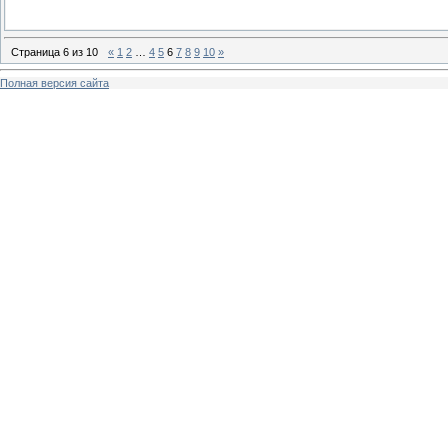
Страница
6
из
10
«
1
2
…
4
5
6
7
8
9
10
»
Полная версия сайта