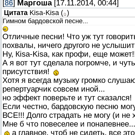
[
86
]
Маргоша
[17.11.2014, 00:44]
Цитата
Kisa-Kisa
(
)
Гимном бардовской песне...
Отличные песни! Что уж тут говори
похвалы, ничего другого не услышите
Ну, Кisa-Kisa, как профи, еще может!!
А я вот тут сделала погромче, и чут
присутствия!
Хотя я всегда музыку громко слушаю
репертуарчик совсем иной...
но эффект поверьте и тут сказался!
Если честно, бардовскую песню могу 
ВСЕ!!! Долго страдать не могу (и не 
Мне б что повеселее и понапевнее..
а главное, чтоб не сидеть, все это