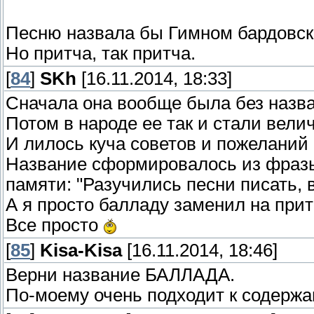
Песню назвала бы Гимном бардовско
Но притча, так притча.
[
84
]
SKh
[16.11.2014, 18:33]
Сначала она вообще была без назв
Потом в народе ее так и стали велич
И лилось куча советов и пожеланий
Название сформировалось из фраз
памяти: "Разучились песни писать, в
А я просто балладу заменил на прит
Все просто
[
85
]
Kisa-Kisa
[16.11.2014, 18:46]
Верни название БАЛЛАДА.
По-моему очень подходит к содержа