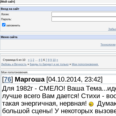
[
Мой сайт
]
Вход на сайт
Логин:
Пароль:
запомнить
Забыл
Меню сайта
Технологии
Страница
6
из
10
«
1
2
…
4
5
6
7
8
9
10
»
Любовь и Вечность
»
Барды (о бардах) и не только
»
Мои поползновения.
Мои поползновения.
[
76
]
Маргоша
[04.10.2014, 23:42]
Для 1982г - СМЕЛО! Ваша Тема...идей
лучше всего Вам дается! Стихи - во
такая энергичная, нервная!
Думаю,
большой сцены! У некоторых вызовет