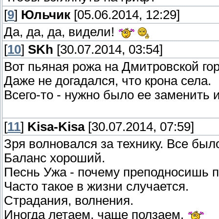
[
9
]
Юльчик
[05.06.2014, 12:29]
Да, да, да, видели!
[
10
]
SKh
[30.07.2014, 03:54]
Вот пьяная рожа на Дмитровской гор
Даже не догадался, что крона села.
Всего-то - нужно было ее заменить и 
[
11
]
Kisa-Kisa
[30.07.2014, 07:59]
Зря волновался за технику. Все было
Баланс хороший.
Песнь Ужа - почему преподносишь п
Часто такое в жизни случается.
Страдания, волнения.
Иногда летаем, чаще ползаем.