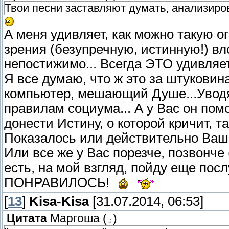
Твои песни заставляют думать, анализиро
А меня удивляет, как можно такую о
зрения (безупречную, истинную!) вл
непостижимо... Всегда ЭТО удивляет
Я все думаю, что ж это за штуковина
компьютер, мешающий Душе...Увод
правилам социума... А у Вас он пом
донести Истину, о которой кричит, т
Показалось или действительно Ваш г
Или все же у Вас порезче, позвонче
есть, на мой взгляд, пойду еще посл
ПОНРАВИЛОСЬ!
[
13
]
Kisa-Kisa
[31.07.2014, 06:53]
Цитата
Маргоша
(
)