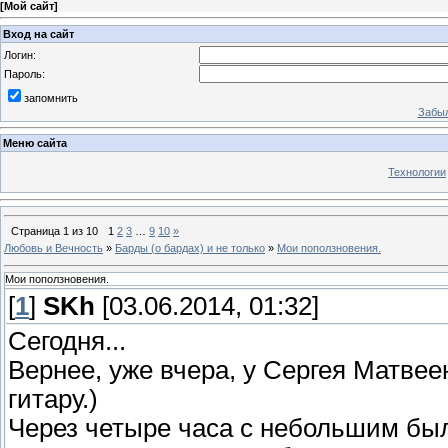
[
Мой сайт
]
Вход на сайт
Логин:
Пароль:
запомнить
Забыл
Меню сайта
Технологии
Страница
1
из
10
1
2
3
…
9
10
»
Любовь и Вечность
»
Барды (о бардах) и не только
»
Мои поползновения.
Мои поползновения.
[
1
]
SKh
[03.06.2014, 01:32]
Сегодня...
Вернее, уже вчера, у Сергея Матве
гитару.)
Через четыре часа с небольшим бы