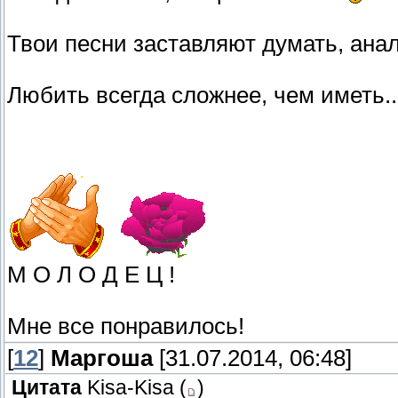
Твои песни заставляют думать, ана
Любить всегда сложнее, чем иметь..
М О Л О Д Е Ц !
Мне все понравилось!
[
12
]
Маргоша
[31.07.2014, 06:48]
Цитата
Kisa-Kisa
(
)