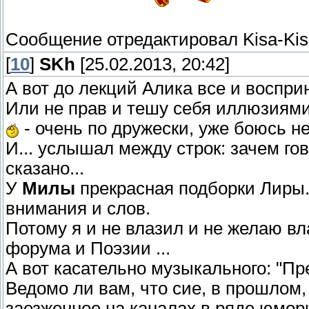
Сообщение отредактировал
Kisa-Ki
[
10
]
SKh
[25.02.2013, 20:42]
А вот до лекций Алика все и воспр
Или не прав и тешу себя иллюзиями
- очень по дружески, уже боюсь н
И... услышал между строк: зачем гов
сказано...
У
Милы
прекрасная подборки Лиры..
внимания и слов.
Потому я и не влазил и не желаю вл
форума и Поэзии ...
А вот касательно музыкального: "Пре
Ведомо ли вам, что сие, в прошлом,
заезженное на каналах в ряде юмори