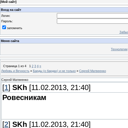
[
Мой сайт
]
Вход на сайт
Логин:
Пароль:
запомнить
Забыл
Меню сайта
Технологии
Страница
1
из
4
1
2
3
4
»
Любовь и Вечность
»
Барды (о бардах) и не только
»
Сергей Матвеенко
Сергей Матвеенко
[
1
]
SKh
[11.02.2013, 21:40]
Ровесникам
[
2
]
SKh
[11.02.2013, 21:40]