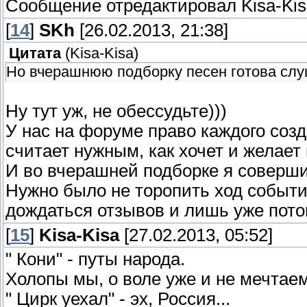
Сообщение отредактировал
Kisa-Ki
[
14
]
SKh
[26.02.2013, 21:38]
Цитата
(
Kisa-Kisa
)
Но вчерашнюю подборку песен готова слу
Ну тут уж, не обессудьте)))
У нас на форуме право каждого созд
считает нужным, как хочет и желает 
И во вчерашней подборке я соверши
Нужно было не торопить ход событи
дождаться отзывов и лишь уже потом
[
15
]
Kisa-Kisa
[27.02.2013, 05:52]
" Кони" - путы народа.
Холопы мы, о воле уже и не мечтаем
" Цирк уехал" - эх, Россия...