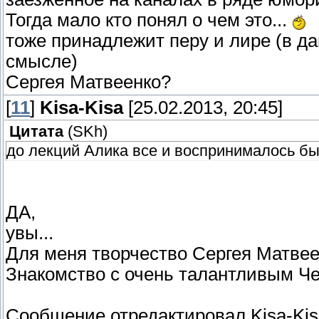
Тогда мало кто понял о чем это...
тоже принадлежит перу и лире (в да
смысле)
Сергея Матвеенко?
[
11
]
Kisa-Kisa
[25.02.2013, 20:45]
Цитата
(
SKh
)
до лекций Алика все и воспринималось бы
ДА,
увы...
Для меня творчество Сергея Матвеен
Знакомство с очень талантливым Ч
Сообщение отредактировал
Kisa-Ki