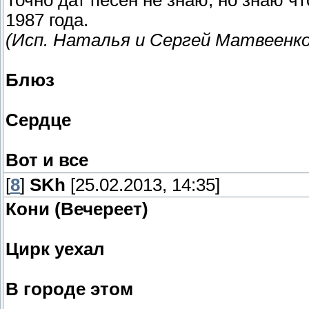
Точно дат песен не знаю, но знаю ч
1987 года.
(Исп. Наталья и Сергей Матвеенко
Блюз
Сердце
Вот и все
[
8
]
SKh
[25.02.2013, 14:35]
Кони (Вечереет)
Цирк уехал
В городе этом