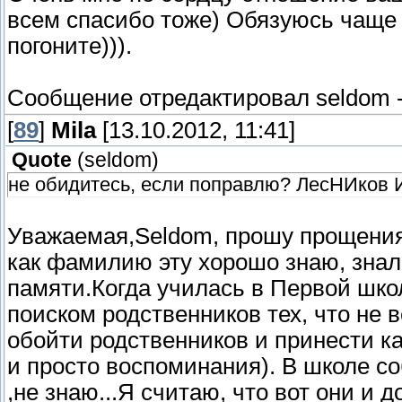
всем спасибо тоже) Обязуюсь чаще к
погоните))).
Сообщение отредактировал
seldom
[
89
]
Mila
[13.10.2012, 11:41]
Quote
(
seldom
)
не обидитесь, если поправлю? ЛесНИков 
Уважаемая,Seldom, прошу прощения,
как фамилию эту хорошо знаю, знала
памяти.Когда училась в Первой шко
поиском родственников тех, что не 
обойти родственников и принести к
и просто воспоминания). В школе с
,не знаю...Я считаю, что вот они и