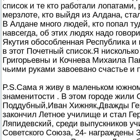
список и те кто работали лопатами,
мерзлоте, кто выйдя из Алдана, ста
В Алдане много людей, кто попал ту
навсегда, об этих людях надо говор
Якутия обособленная Республика и 
в этот Почетный список.Я нискольк
Григорьевны и Кочнева Михаила Пан
чьими руками завоевано счастье и п
P.S.Сама я живу в маленьком южном 
знаменитости . В этом городе жили
Поддубный,Иван Хижняк,Дважды Гер
закончил Летное училище и стал Ге
Ляпидевский, среди выпускников уч
Советского Союза, 24- награждены З