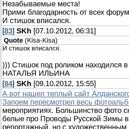
Незабываемые места!
Прими благодарность от всех форум
И стишок вписался.
[
83
]
SKh
[07.10.2012, 06:31]
Quote
(
Kisa-Kisa
)
И стишок вписался.
))) Стишок под роликом находился 
НАТАЛЬЯ ИЛЬИНА
[
84
]
SKh
[09.10.2012, 15:55]
А вот нашел теплый сайт Алданског
Запоем пересмотрел весь фотоальб
мероприятиях. Большинство фото сн
белые про Проводы Русской Зимы в
репортажный, но с художественным 