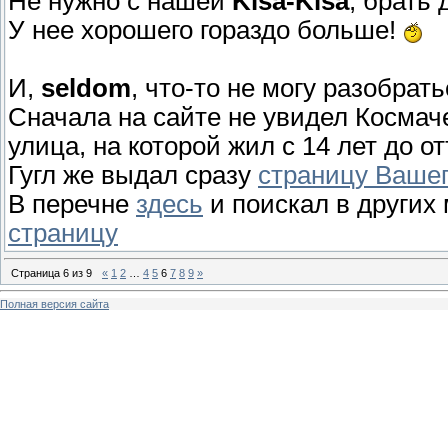
Не нужно с нашей
Kisa-Kisa
, брать
У нее хорошего гораздо больше!
И,
seldom
, что-то не могу разобрат
Сначала на сайте не увидел Космаче
улица, на которой жил с 14 лет до о
Гугл же выдал сразу
страницу Вашег
В перечне
здесь
и поискал в других 
страницу
Страница
6
из
9
«
1
2
…
4
5
6
7
8
9
»
Полная версия сайта