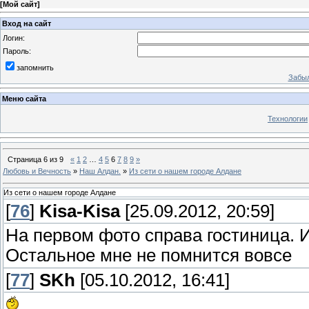
[
Мой сайт
]
Вход на сайт
Логин:
Пароль:
запомнить
Забыл
Меню сайта
Технологии
Страница
6
из
9
«
1
2
…
4
5
6
7
8
9
»
Любовь и Вечность
»
Наш Алдан.
»
Из сети о нашем городе Алдане
Из сети о нашем городе Алдане
[
76
]
Kisa-Kisa
[25.09.2012, 20:59]
На первом фото справа гостиница. И
Остальное мне не помнится вовсе
[
77
]
SKh
[05.10.2012, 16:41]