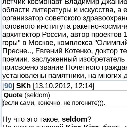
летчик-космонавт Владимир Джаниб
области литературы и искусства, а 
организатор советского здравоохран
головного института ракетно-космич
архитектор России, автор проектов 
горы" в Москве, комплекса "Олимпи
Пресне.., Евгений Котенко, доктор т
премии, заслуженный изобретатель 
присвоено звание Почетного граждан
установлены памятники, на многих 
[
90
]
SKh
[13.10.2012, 12:14]
Quote
(
seldom
)
(если сами, конечно, не погоните))).
Ну что это такое,
seldom
?