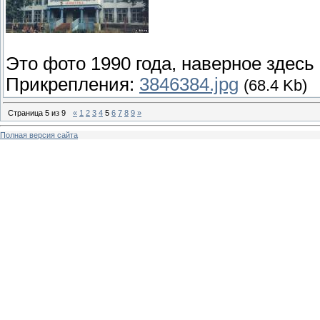
Это фото 1990 года, наверное здесь 
Прикрепления:
3846384.jpg
(68.4 Kb)
Страница
5
из
9
«
1
2
3
4
5
6
7
8
9
»
Полная версия сайта