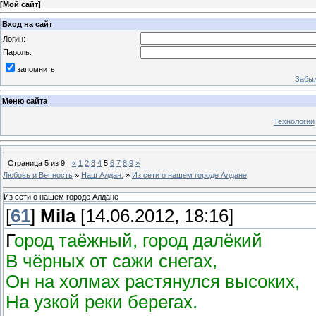
[
Мой сайт
]
Вход на сайт
Логин:
Пароль:
запомнить
Забыл
Меню сайта
Технологии
Страница
5
из
9
«
1
2
3
4
5
6
7
8
9
»
Любовь и Вечность
»
Наш Алдан.
»
Из сети о нашем городе Алдане
Из сети о нашем городе Алдане
[
61
]
Mila
[14.06.2012, 18:16]
Г
ород таёжный, город далёкий
В чёрных от сажи снегах,
Он на холмах растянулся высоких,
На узкой реки берегах.