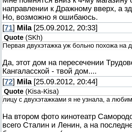
Мне помнятся вниз к 4-му магазину 
направлении к Дражному вверх, а зде
Но, возможно я ошибаюсь.
[
71
]
Mila
[25.09.2012, 20:33]
Quote
(
SKh
)
Первая двухэтажка уж больно похожа на до
Да, этот дом на пересечении Трудов
Кангаласской - твой дом....
[
72
]
Mila
[25.09.2012, 20:44]
Quote
(
Kisa-Kisa
)
лицу с двухэтажками я не узнала, а люби
На втором фото кинотеатр Самородо
всего Сталин и Ленин, а на последн