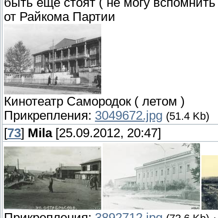
быть еще стоят ( не могу вспомнить 
от Райкома Партии
Кинотеатр Самородок ( летом )
Прикрепления:
3049672.jpg
(51.4 Kb)
[
73
]
Mila
[25.09.2012, 20:47]
Прикрепления:
3892712.jpg