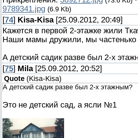
(73.6 Kb)
9789341.jpg
(6.9 Kb)
[
74
]
Kisa-Kisa
[25.09.2012, 20:49]
Кажется в первой 2-этажке жили Тка
Наши мамы дружили, мы частенько х
А детский садик разве был 2-х эта
[
75
]
Mila
[25.09.2012, 20:52]
Quote
(
Kisa-Kisa
)
А детский садик разве был 2-х этажным?
Это не детский сад, а ясли №1