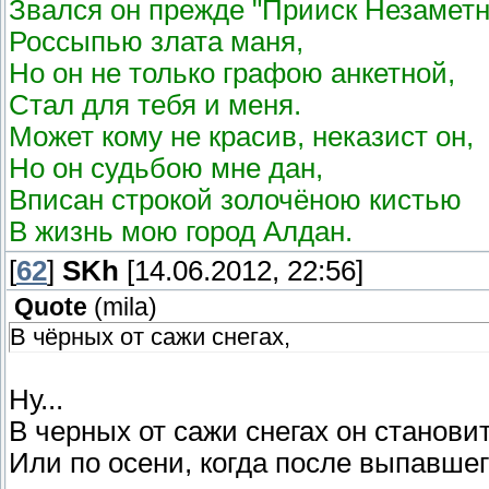
Звался он прежде "Прииск Незаметн
Россыпью злата маня,
Но он не только графою анкетной,
Стал для тебя и меня.
Может кому не красив, неказист он,
Но он судьбою мне дан,
Вписан строкой золочёною кистью
В жизнь мою город Алдан.
[
62
]
SKh
[14.06.2012, 22:56]
Quote
(
mila
)
В чёрных от сажи снегах,
Ну...
В черных от сажи снегах он станови
Или по осени, когда после выпавшего 