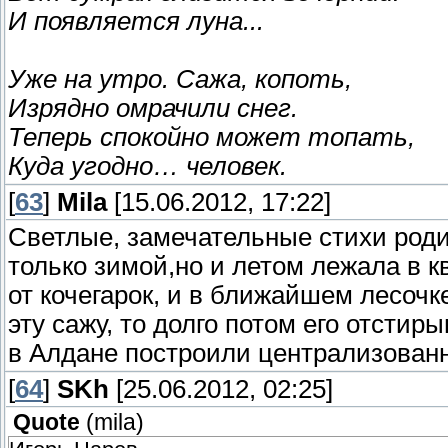
И появляется луна...
Уже на утро. Сажа, копоть,
Изрядно омрачили снег.
Теперь спокойно может топать,
Куда угодно… человек.
[
63
]
Mila
[15.06.2012, 17:22]
Светлые, замечательные стихи родил
только зимой,но и летом лежала в к
от кочегарок, и в ближайшем лесочк
эту сажу, то долго потом его отстир
в Алдане построили централизованн
[
64
]
SKh
[25.06.2012, 02:25]
Quote
(
mila
)