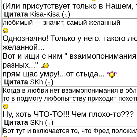
(Или присутствует только в Нашем, 
Цитата
Kisa-Kisa
(
)
любимый — значит, самый желанный
Однозначно! Только у него, такого 
желанной...
Вот и ищи с ним " взаимопонимания
разных..."
прям щас умру!...от стыда...
Цитата
SKh
(
)
Когда в любви нет взаимопонимания в обла
то в подмогу любопытству приходит похот
Ну, хоть ЧТО-ТО!!! Чем плохо-то???
Цитата
SKh
(
)
Вот тут и включается то, что Фред положи