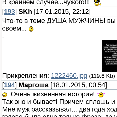
В крайнем случае...чужого!!!
[
193
]
SKh
[17.01.2015, 22:12]
Что-то в теме ДУША МУЖЧИНЫ вы на
своем...
.
Прикрепления:
1222460.jpg
(119.6 Kb)
[
194
]
Маргоша
[18.01.2015, 00:54]
Очень жизненная история!
Так оно и бывает! Причем сплошь и 
Мне муж рассказывал... два года хо
голове была одна только фраза: да у