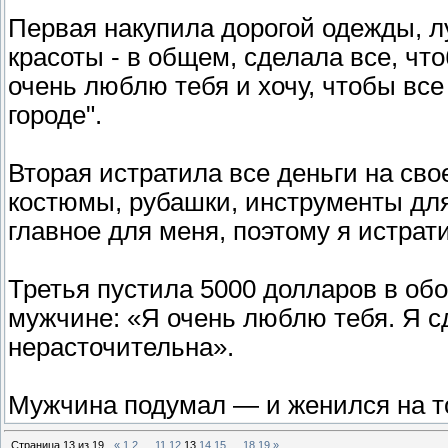
Первая накупила дорогой одежды, л
красоты - в общем, сделала все, чт
очень люблю тебя и хочу, чтобы все
городе".
Вторая истратила все деньги на сво
костюмы, рубашки, инструменты для 
главное для меня, поэтому я истрати
Третья пустила 5000 долларов в обо
мужчине: «Я очень люблю тебя. Я сд
нерасточительна».
Мужчина подумал — и женился на то
Страница
13
из
19
«
1
2
…
11
12
13
14
15
…
18
19
»