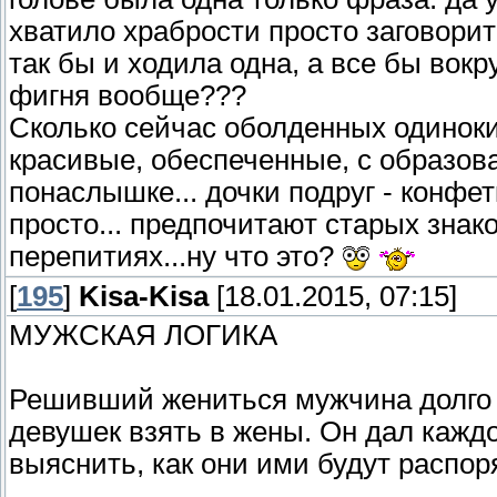
хватило храбрости просто заговорить 
так бы и ходила одна, а все бы вокру
фигня вообще???
Сколько сейчас оболденных одиноки
красивые, обеспеченные, с образов
понаслышке... дочки подруг - конфет
просто... предпочитают старых зна
перепитиях...ну что это?
[
195
]
Kisa-Kisa
[18.01.2015, 07:15]
МУЖСКАЯ ЛОГИКА
Решивший жениться мужчина долго д
девушек взять в жены. Он дал каждо
выяснить, как они ими будут распор