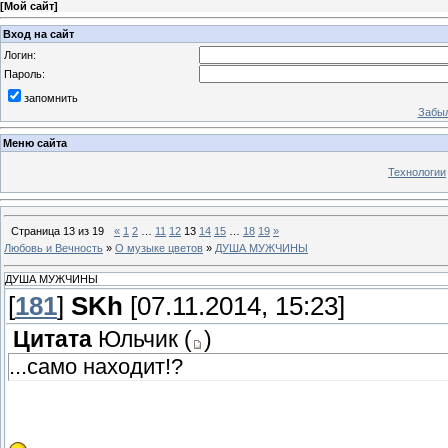
[
Мой сайт
]
Вход на сайт
Логин:
Пароль:
запомнить
Забыл
Меню сайта
Технологии
Страница
13
из
19
«
1
2
…
11
12
13
14
15
…
18
19
»
Любовь и Вечность
»
О музыке цветов
»
ДУША МУЖЧИНЫ
ДУША МУЖЧИНЫ
[
181
]
SKh
[07.11.2014, 15:23]
Цитата
Юльчик
(
)
...само находит!?