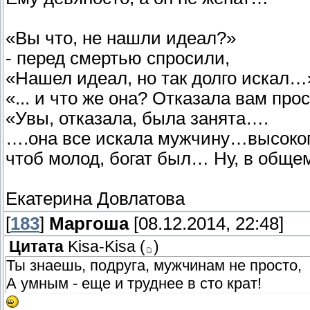
«Вы что, не нашли идеал?»
- перед смертью спросили,
«Нашел идеал, но так долго искал…
«... и что же она? Отказала вам прос
«Увы, отказала, была занята….
….она все искала мужчину…высоког
чтоб молод, богат был… Ну, в обще
Екатерина Довлатова
[
183
]
Маргоша
[08.12.2014, 22:48]
Цитата
Kisa-Kisa
(
)
Ты знаешь, подруга, мужчинам не просто,
А умным - еще и труднее в сто крат!