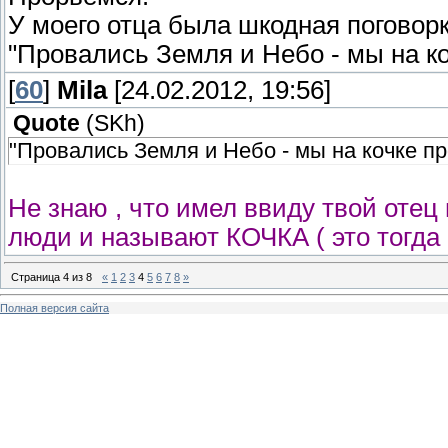
У моего отца была шкодная поговорк
"Провались Земля и Небо - мы на к
[
60
]
Mila
[24.02.2012, 19:56]
Quote
(
SKh
)
"Провались Земля и Небо - мы на кочке п
Не знаю , что имел ввиду твой отец 
люди и называют КОЧКА ( это тогда ,
Страница
4
из
8
«
1
2
3
4
5
6
7
8
»
Полная версия сайта