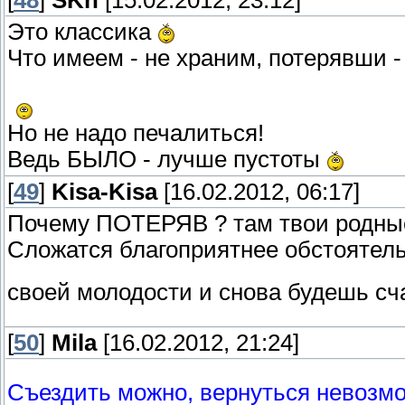
[
48
]
SKh
[15.02.2012, 23:12]
Это классика
Что имеем - не храним, потерявши -
Но не надо печалиться!
Ведь БЫЛО - лучше пустоты
[
49
]
Kisa-Kisa
[16.02.2012, 06:17]
Почему ПОТЕРЯВ ? там твои родные
Сложатся благоприятнее обстояте
своей молодости и снова будешь сч
[
50
]
Mila
[16.02.2012, 21:24]
Съездить можно, вернуться невозмо