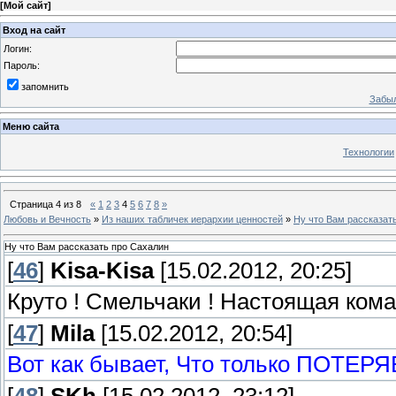
[
Мой сайт
]
Вход на сайт
Логин:
Пароль:
запомнить
Забыл
Меню сайта
Технологии
Страница
4
из
8
«
1
2
3
4
5
6
7
8
»
Любовь и Вечность
»
Из наших табличек иерархии ценностей
»
Ну что Вам рассказат
Ну что Вам рассказать про Сахалин
[
46
]
Kisa-Kisa
[15.02.2012, 20:25]
Круто ! Смельчаки ! Настоящая кома
[
47
]
Mila
[15.02.2012, 20:54]
Вот как бывает, Что только ПОТЕРЯ