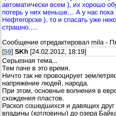
автоматически всем ), их хорошо об
потерь у них меньше… А у нас пока у
Нефтегорске ), то и спасать уже не
страшно….
Сообщение отредактировал
mila
-
Пя
[
59
]
SKh
[24.02.2012, 18:19]
Серьезная тема...
Тем паче в это время.
Ничто так не провоцирует землетря
напряжение людей, народа.
При этом, основные волнения в европ
схождения пластов.
Раскол сошедшихся и давящих друг 
впадины (котловины) до озера Байк