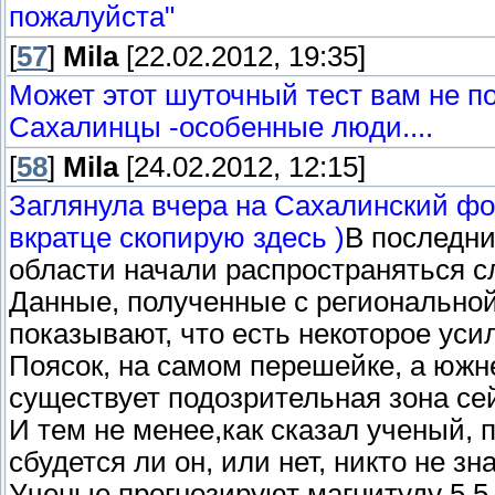
пожалуйста"
[
57
]
Mila
[22.02.2012, 19:35]
Может этот шуточный тест вам не по
Сахалинцы -особенные люди....
[
58
]
Mila
[24.02.2012, 12:15]
Заглянула вчера на Сахалинский ф
вкратце скопирую здесь )
В последни
области начали распространяться с
Данные, полученные с регионально
показывают, что есть некоторое ус
Поясок, на самом перешейке, а южн
существует подозрительная зона се
И тем не менее,как сказал ученый, 
сбудется ли он, или нет, никто не зна
Ученые прогнозируют магнитуду 5,5