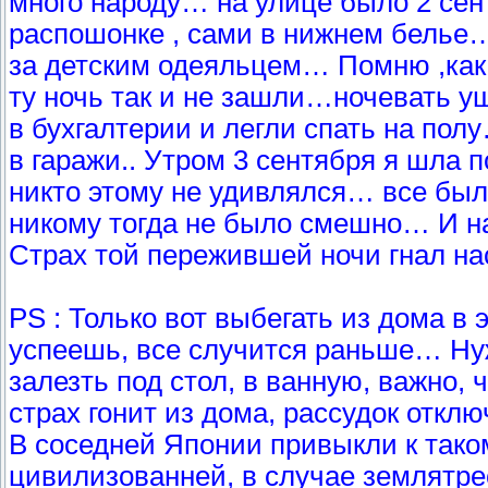
много народу… на улице было 2 сен
распошонке , сами в нижнем белье…
за детским одеяльцем… Помню ,как 
ту ночь так и не зашли…ночевать у
в бухгалтерии и легли спать на пол
в гаражи.. Утром 3 сентября я шла 
никто этому не удивлялся… все бы
никому тогда не было смешно… И н
Страх той пережившей ночи гнал на
PS : Только вот выбегать из дома в 
успеешь, все случится раньше… Нуж
залезть под стол, в ванную, важно,
страх гонит из дома, рассудок откл
В соседней Японии привыкли к тако
цивилизованней, в случае землятре