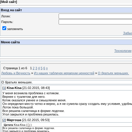
[
Мой сайт
]
Вход на сайт
Логин:
Пароль:
запомнить
Забыл
Меню сайта
Технологии
Страница
1
из
6
1
2
3
4
5
6
»
Любовь и Вечность
»
Из наших табличек иерархии ценностей
»
О братьях меньших.
О братьях меньших.
[
1
]
Kisa-Kisa
[21.02.2015, 08:43]
У меня возникла проблема с котиком.
Вернее с туалетом для него.
Котик оказался умнее и смышленее меня.
Он определил место четко и верно, а я не сумела сразу создать ему условия, удобны
Лоток пока большой.
Все решила салатница в форме лодочки.
Угол закрылся и проблема решилась.
[
2
]
Маргоша
[21.02.2015, 09:53]
Цитата
Kisa-Kisa
(
)
Все решила салатница в форме лодочки.
Угол закрылся и проблема решилась.