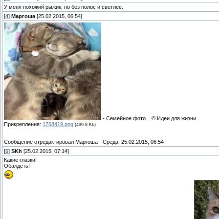
У меня похожий рыжик, но без полос и светлее.
[
4
]
Маргоша
[25.02.2015, 06:54]
- Семейное фото... © Идеи для жизни
Прикрепления:
1768419.png
(499.8 Kb)
Сообщение отредактировал
Маргоша
-
Среда, 25.02.2015, 06:54
[
5
]
SKh
[25.02.2015, 07:14]
Какие глазки!
Обалдеть!