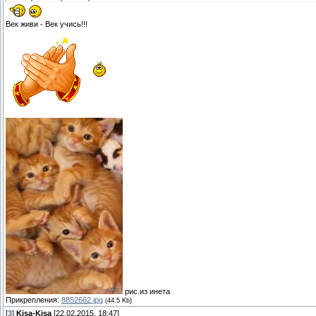
Век живи - Век учись!!!
рис.из инета
Прикрепления:
8852662.jpg
(44.5 Kb)
[
3
]
Kisa-Kisa
[22.02.2015, 18:47]