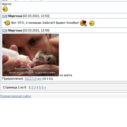
Круто!
[
14
]
Маргоша
[02.03.2015, 12:53]
Вот ЭТО, я понимаю Забота!!! Браво! Хозяйке!
[
15
]
Маргоша
[02.03.2015, 12:59]
из инета
Прикрепления:
5522714.jpg
(49.6 Kb)
Страница
1
из
6
1
2
3
4
5
6
»
Полная версия сайта