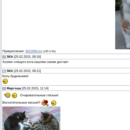
Прикрепления:
9663988.jpg
(185.0 Kb)
[
6
]
SKh
[25.02.2015, 08:16]
Хозяин спящего кота кашлем своим достает
[
7
]
SKh
[25.02.2015, 08:21]
Коты будильники!
[
8
]
Маргоша
[25.02.2015, 11:14]
Очаровательные глязьки!
Восхитительные киськи!!!