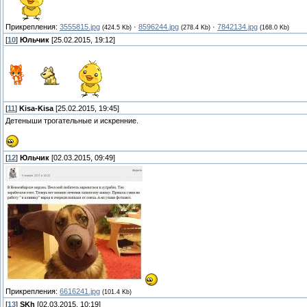
Прикрепления:
3555815.jpg
·
8596244.jpg
·
7842134.jpg
(424.5 Kb)
(278.4 Kb)
(168.0 Kb)
[
10
]
Юльчик
[25.02.2015, 19:12]
[
11
]
Kisa-Kisa
[25.02.2015, 19:45]
Детеныши трогательные и искренние.
[
12
]
Юльчик
[02.03.2015, 09:49]
Прикрепления:
6616241.jpg
(101.4 Kb)
[
13
]
SKh
[02.03.2015, 10:19]