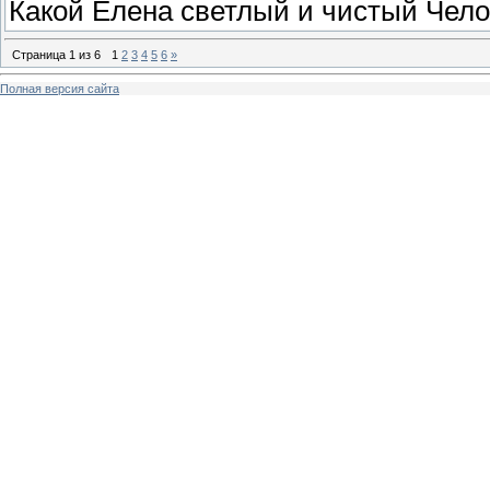
Какой Елена светлый и чистый Чело
Страница
1
из
6
1
2
3
4
5
6
»
Полная версия сайта