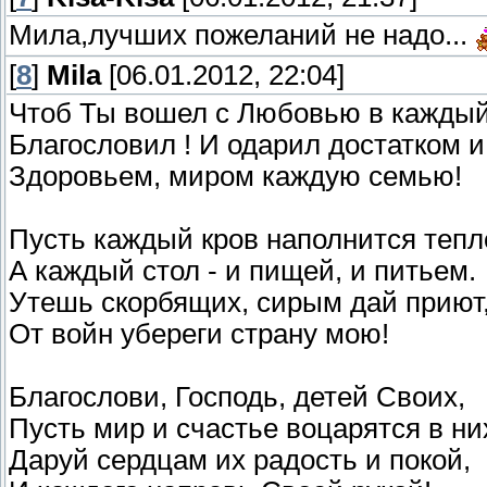
Мила,лучших пожеланий не надо...
[
8
]
Mila
[06.01.2012, 22:04]
Чтоб Ты вошел с Любовью в каждый
Благословил ! И одарил достатком и
Здоровьем, миром каждую семью!
Пусть каждый кров наполнится тепл
А каждый стол - и пищей, и питьем.
Утешь скорбящих, сирым дай приют
От войн убереги страну мою!
Благослови, Господь, детей Своих,
Пусть мир и счастье воцарятся в ни
Даруй сердцам их радость и покой,