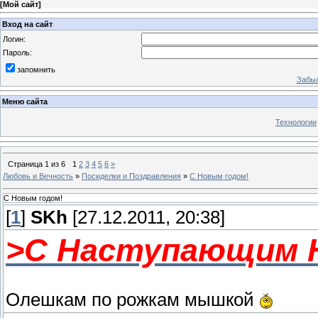
[
Мой сайт
]
Вход на сайт
Логин:
Пароль:
запомнить
Забыл
Меню сайта
Технологии
Страница
1
из
6
1
2
3
4
5
6
»
Любовь и Вечность
»
Посиделки и Поздравления
»
С Новым годом!
С Новым годом!
[
1
]
SKh
[27.12.2011, 20:38]
>С Наступающим 
Олешкам по рожкам мышкой