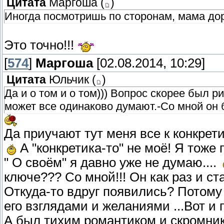
Цитата
Маргоша
(
)
Иногда посмотришь по сторонам, мама доро
Это точно!!!
[
574
]
Маргоша
[02.08.2014, 10:29]
Цитата
Юльчик
(
)
Да и о том и о том))) Вопрос скорее был 
может все одинаково думают.-Со мной он 
Да приучают тут меня все к конкретик
А "конкретика-то" не моё! Я тоже 
" О своём" я давно уже не думаю....
ключе??? Со мной!!! Он как раз и ста
Откуда-то вдруг появились? Потому 
его взглядами и желаниями ...Вот и п
А был тихим романтиком и скромнико