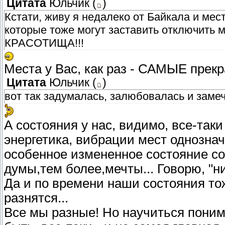
Цитата
Юльчик
(
)
Кстати, живу я недалеко от Байкала и мес
которые тоже могут заставить отключить мо
КРАСОТИЩА!!!
Места у Вас, как раз - САМЫЕ прек
Цитата
Юльчик
(
)
вот так задумалась, залюбовалась и замечт
А состояния у нас, видимо, все-так
энергетика, вибрации мест однознач
особенное измененное состояние соз
думы,тем более,мечты... Говорю, "ни
Да и по времени наши состояния то
разнятся...
Все мы разные! Но научиться понима