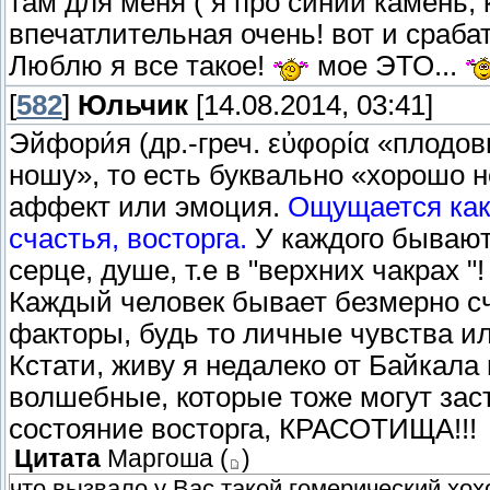
там для меня ( я про синий камень, к
впечатлительная очень! вот и срабат
Люблю я все такое!
мое ЭТО...
[
582
]
Юльчик
[14.08.2014, 03:41]
Эйфори́я (др.-греч. εὐφορία «плодов
ношу», то есть буквально «хорошо
аффект или эмоция.
Ощущается как
счастья, восторга.
У каждого бывают 
серце, душе, т.е в "верхних чакрах 
Каждый человек бывает безмерно с
факторы, будь то личные чувства или
Кстати, живу я недалеко от Байкала
волшебные, которые тоже могут заст
состояние восторга, КРАСОТИЩА!!!
Цитата
Маргоша
(
)
что вызвало у Вас такой гомерический хохо