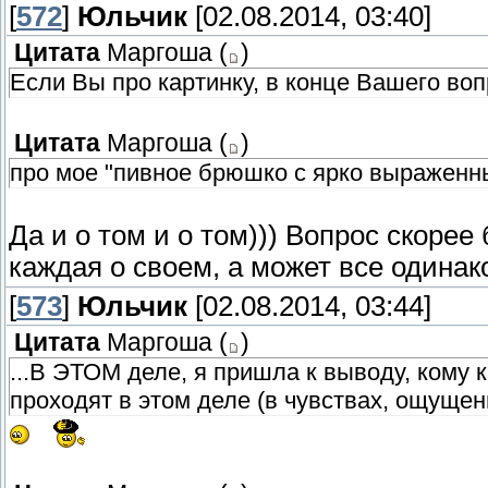
[
572
]
Юльчик
[02.08.2014, 03:40]
Цитата
Маргоша
(
)
Если Вы про картинку, в конце Вашего воп
Цитата
Маргоша
(
)
про мое "пивное брюшко с ярко выраженн
Да и о том и о том))) Вопрос скоре
каждая о своем, а может все одинак
[
573
]
Юльчик
[02.08.2014, 03:44]
Цитата
Маргоша
(
)
...В ЭТОМ деле, я пришла к выводу, кому ка
проходят в этом деле (в чувствах, ощущен