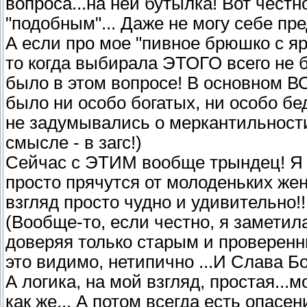
вопроса...на ней бутылка! Вот чест
"подобным"... Даже не могу себе пре
А если про мое "пивное брюшко с я
то когда выбирала ЭТОГО всего не
было в этом вопросе! В основном ВС
было ни особо богатых, ни особо бе
не задумывались о меркантильности 
смысле - в загс!)
Сейчас с ЭТИМ вообще трындец! Я 
просто прячутся от молоденьких жен
взгляд просто чудно и удивительно!!!
(Вообще-то, если честно, я заметил
доверяя только старым и проверен
это видимо, нетипично ...И Слава Бог
А логика, на мой взгляд, простая...
как же... А потом всегда есть опасен