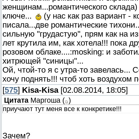
женщинам...романтического склада) 
ключе...
(у нас как раз вариант - к
писала...две романтические тихони.
сильную "грудастую", прям как на изв
лет крутила им, как хотела!!! пока 
розовом облаке....:mosking: и забо
хитрющей "синицы"...
Ой, чтой-то я с утра-то завелась... 
хочу поднять!!! чтоб хоть воздухом 
[
575
]
Kisa-Kisa
[02.08.2014, 18:05]
Цитата
Маргоша
(
)
приучают тут меня все к конкретике!!!
Зачем?