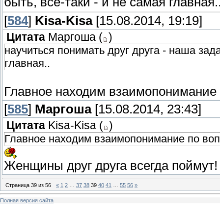
быть, все-таки - и не самая главная.
[
584
]
Kisa-Kisa
[15.08.2014, 19:19]
Цитата
Маргоша
(
)
научиться понимать друг друга - наша задач
главная..
Главное находим взаимопонимание 
[
585
]
Маргоша
[15.08.2014, 23:43]
Цитата
Kisa-Kisa
(
)
Главное находим взаимопонимание по во
Женщины друг друга всегда поймут
Страница
39
из
56
«
1
2
…
37
38
39
40
41
…
55
56
»
Полная версия сайта