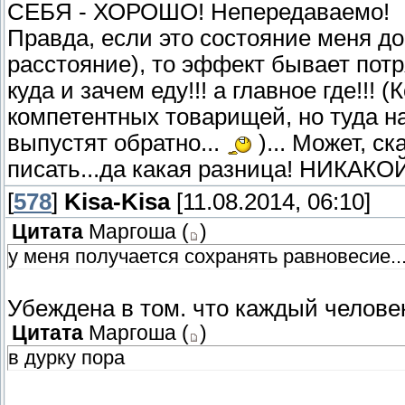
СЕБЯ - ХОРОШО! Непередаваемо!
Правда, если это состояние меня до
расстояние), то эффект бывает потр
куда и зачем еду!!! а главное где!!
компетентных товарищей, но туда н
выпустят обратно...
)... Может, ск
писать...да какая разница! НИКАКО
[
578
]
Kisa-Kisa
[11.08.2014, 06:10]
Цитата
Маргоша
(
)
у меня получается сохранять равновесие..
Убеждена в том. что каждый человек
Цитата
Маргоша
(
)
в дурку пора