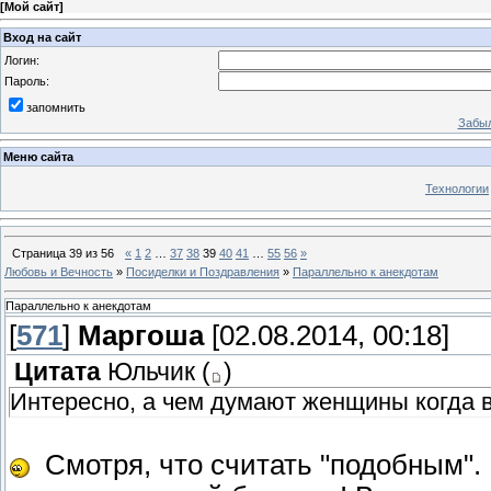
[
Мой сайт
]
Вход на сайт
Логин:
Пароль:
запомнить
Забыл
Меню сайта
Технологии
Страница
39
из
56
«
1
2
…
37
38
39
40
41
…
55
56
»
Любовь и Вечность
»
Посиделки и Поздравления
»
Параллельно к анекдотам
Параллельно к анекдотам
[
571
]
Маргоша
[02.08.2014, 00:18]
Цитата
Юльчик
(
)
Интересно, а чем думают женщины когда в
Смотря, что считать "подобным". 