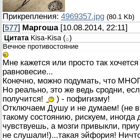
Прикрепления:
4969357.jpg
(80.1 Kb)
[
577
]
Маргоша
[10.08.2014, 22:11]
Цитата
Kisa-Kisa
(
)
Вечное противостояние
Мне кажется или просто так хочется
равновесие...
Конечно, можно подумать, что МНО
Но реально, это же ведь сродни, есл
получится!
) - пофигизму!
Отключаем Душу и не думаем! (не в
такому состоянию, рискуем, иногда 
чувствуешь, а мозги привыкли, приу
не слушали!)...такая эйфория! Нич