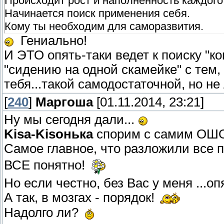
Происходит рост и наполненность каждого
Начинается поиск применения себя.
Кому ты необходим для саморазвития.
Гениально!
И ЭТО опять-таки ведет к поиску "ко
"сидению на одной скамейке" с тем,
тебя...такой самодостаточной, но н
[
240
]
Маргоша
[01.11.2014, 23:21]
Ну мы сегодня дали...
Kisa-Kisонька
спорим с самим ОШ
Самое главное, что разложили все п
ВСЕ понятно!
Но если честно, без Вас у меня ...о
А так, в мозгах - порядок!
Надолго ли?