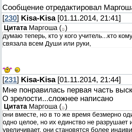
Сообщение отредактировал
Маргош
[
230
]
Kisa-Kisa
[01.11.2014, 21:41]
Цитата
Маргоша
(
)
думаю теперь, кто у кого учитель...кто ком
связала всем Души или руки,
[
231
]
Kisa-Kisa
[01.11.2014, 21:44]
Мне понравилась первая часть выс
О зрелости...сложнее написано
Цитата
Маргоша
(
)
они вместе, но в то же время безмерно оди
одно целое, но их единство не разрушает
увеличивает, они становятся более индив