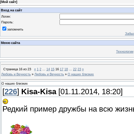
[
Мой сайт
]
Вход на сайт
Логин:
Пароль:
запомнить
Забыл
Меню сайта
Технологии
Страница
16
из
23
«
1
2
…
14
15
16
17
18
…
22
23
»
Любовь и Вечность
»
Любовь и Вечность
»
О наших близких
О наших близких
[
226
]
Kisa-Kisa
[01.11.2014, 18:20]
Редкий пример дружбы на всю жизн