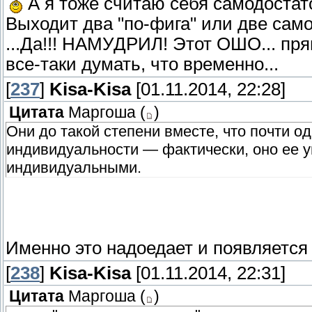
А я тоже считаю себя самодостато
Выходит два "по-фига" или две само
...Да!!! НАМУДРИЛ! Этот ОШО... пря
все-таки думать, что временно...
[
237
]
Kisa-Kisa
[01.11.2014, 22:28]
Цитата
Маргоша
(
)
Они до такой степени вместе, что почти о
индивидуальности — фактически, оно ее у
индивидуальными.
Именно это надоедает и появляется
[
238
]
Kisa-Kisa
[01.11.2014, 22:31]
Цитата
Маргоша
(
)