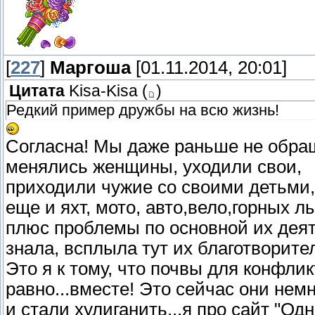
[
227
]
Маргоша
[01.11.2014, 20:01]
Цитата
Kisa-Kisa
(
)
Редкий пример дружбы на всю жизнь!
Согласна! Мы даже раньше не обраща
менялись женщины, уходили свои,
приходили чужие со своими детьми,
еще и яхт, мото, авто,вело,горных л
плюс проблемы по основной их деяте
знала, всплыла тут их благотворител
Это я к тому, что почвы для конфлик
равно...вместе! Это сейчас они нем
и стали хулиганить...я про сайт "Одн