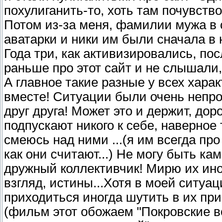
похулиганить-то, хоть там почувств
Потом из-за меня, фамилии мужа в с
аватарки и ники им были сначала в н
Года три, как активизировались, по
раньше про этот сайт и не слышали, 
А главное такие разные у всех хара
вместе! Ситуации были очень непро
друг друга! Может это и держит, до
подпускают никого к себе, наверное
смеюсь над ними ...(я им всегда про
как они считают...) Не могу быть ка
дружный коллективчик! Мирю их ино
взгляд, истины...Хотя в моей ситуац
приходиться иногда шутить в их при
(фильм этот обожаем "Покровские в