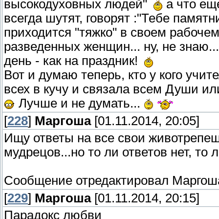
высокодуховных людей"
а что еще
всегда шутят, говорят :"Тебе памятни
приходится "тяжко" в своем рабоче
разведенных женщин... ну, не знаю..
день - как на праздник!
Вот и думаю теперь, кто у кого учите
всех в кучу и связала всем Души или
Лучше и не думать...
[
228
]
Маргоша
[01.11.2014, 20:05]
Ищу ответы на все свои животрепещ
мудрецов...но то ли ответов нет, то 
Сообщение отредактировал
Маргош
[
229
]
Маргоша
[01.11.2014, 20:15]
Парадокс любви