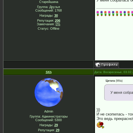
У меня собралась б
Старейшина
Группа: Друзья
Сообщений:
1768
Награды:
30
Репутация:
206
Замечания:
0%
Статус:
Offline
SKh
Дата: Воскресенье, 03.02
Цитата
(
Mila
)
У меня собра
)))
Admin
И не скопилась - то
Группа: Администраторы
Это ведь прекрасно
Сообщений:
5300
Награды:
29
Репутация:
29