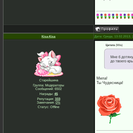
Kisa-Kisa
Дата: Среда, 13.02.2013,
Цитата
(
Mila
)
Мне б дотян
до твоего кр
Мила!
Старейшина
Ты Чудесница!
Группа: Модераторы
Сообщений:
6502
Награды:
45
Репутация:
333
Замечания:
0%
Статус:
Offline