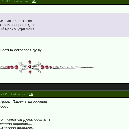
3, 16:07 | Сообщение #
65
чи – янтарного огня
то особо непроглядны,
ый мрак внутри меня
чностью согревает душу.
 17:32 | Сообщение #
66
кровь. Память не солгала.
юбовь
сот хотя бы рукой достать.
заново переснять.
 заново прорасти.