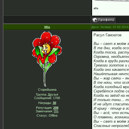
alla
Mila
Дата: Четверг, 07.02.2013
Расул Гамзатов
Вы – свет в моём 
В те дни, когда ос
Когда тоска, расту
Огромна, необъятна
Когда в груди разл
Тревоги золотое и 
Когда оно качается
Нашёптывая нечто
Вы – жар свечи – я
В те ночи, что осо
Когда холодный мр
Старейшина
Скребётся подле с
Группа: Друзья
Когда ни звёзд на н
Сообщений:
1768
И только тени… те
Награды:
30
И не идут спасите
Репутация:
206
И крику - птице в 
Замечания:
0%
Вы – всё, что есть
Статус:
Offline
О пламени, возник
Вы – свет в моём з
Спасенье непрогля