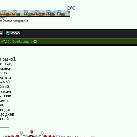
нацея.
е своего восприятия.
, 07:09 | Сообщение #
63
т разной.
а льду.
язной,
вету.
летом.
ьмой...
ботой,
 самой!
 такая,
йдет
ая,
оведет
их дней
воей.