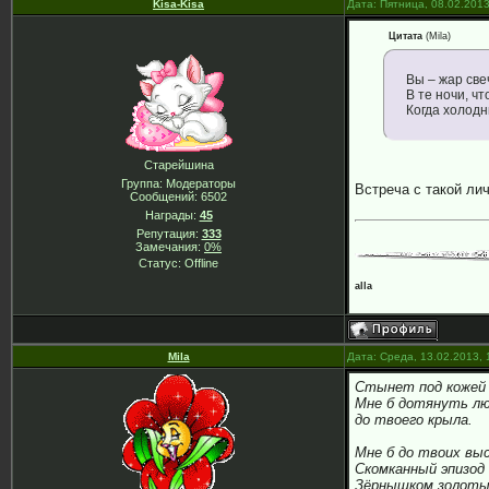
Kisa-Kisa
Дата: Пятница, 08.02.201
Цитата
(
Mila
)
Вы – жар све
В те ночи, ч
Когда холодн
Старейшина
Группа: Модераторы
Встреча с такой ли
Сообщений:
6502
Награды:
45
Репутация:
333
Замечания:
0%
Статус:
Offline
alla
Mila
Дата: Среда, 13.02.2013,
Стынет под кожей 
Мне б дотянуть л
до твоего крыла.
Мне б до твоих вы
Скомканный эпизод 
Зёрнышком золотым