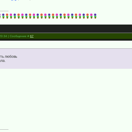
 20:34 | Сообщение #
67
уть любовь
ыла.