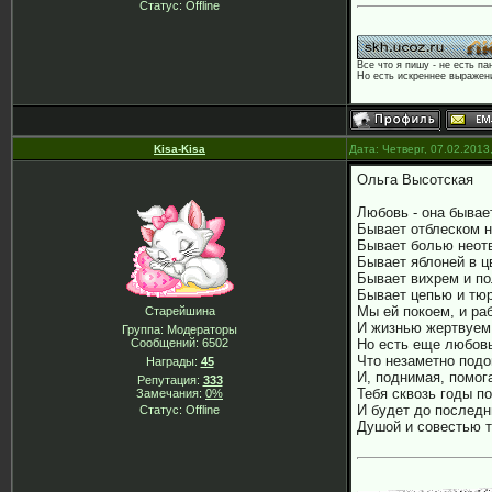
Статус:
Offline
Все что я пишу - не есть па
Но есть искреннее выражени
Kisa-Kisa
Дата: Четверг, 07.02.2013
Ольга Высотская
Любовь - она бывае
Бывает отблеском н
Бывает болью неотв
Бывает яблоней в ц
Бывает вихрем и по
Бывает цепью и тюр
Мы ей покоем, и ра
Старейшина
И жизнью жертвуем
Группа: Модераторы
Сообщений:
6502
Но есть еще любовь
Что незаметно подо
Награды:
45
И, поднимая, помог
Репутация:
333
Тебя сквозь годы п
Замечания:
0%
И будет до последн
Статус:
Offline
Душой и совестью т