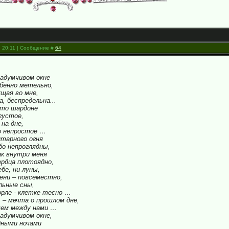
, 20:11 | Сообщение #
64
задумчивом окне
обенно метельно,
щая во мне,
, беспредельна...
ито шардоне
густое,
 на дне,
 непростое …
нтарного огня
бо непроглядны,
ак внутри меня
ердца плотоядно,
ебе, ни луны,
ни – повсеместно,
льные сны,
горле - клетке тесно …
 – мечта о прошлом дне,
шем между нами …
адумчивом окне,
дными ночами