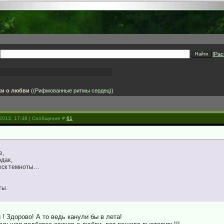
[
Рас
хи о любви
((Рифмованные ритмы сердец))
.2013, 17:48 | Сообщение #
61
е,
рдак,
леск темноты…
ты.
! Здорово! А то ведь канули бы в лета!