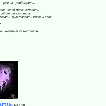
 прям из чужой горсти.
лова, чтоб могли кочевать
тоб не давали спать.
ескать, чувствовать каждый вдох.
г.
ней мёрзнут на мостовой.
,
61738.jpg
(33.7 Kb)