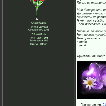
Прямо из темноты,
Мне б проронить с
До самого нутра, ч
Нежность не распл
Я же твоя судьба.
Старейшина
Твой многоликий Бо
Группа: Друзья
Сообщений:
1768
Вновь миллиарды д
Награды:
30
Нет ничего нужней
Репутация:
206
Чем прижаться
Замечания:
0%
к тебе
Статус:
Offline
щекой.
Хрустальная Марго
Прикрепления:
91