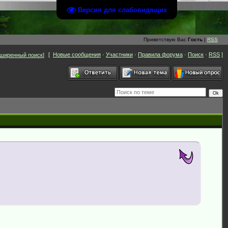
Версия для слабовидящих
Приветствую Вас
Гость
|
RSS
[
Новые сообщения
·
Участники
·
Правила форума
·
Поиск
·
RSS
]
ширенный поиск
]