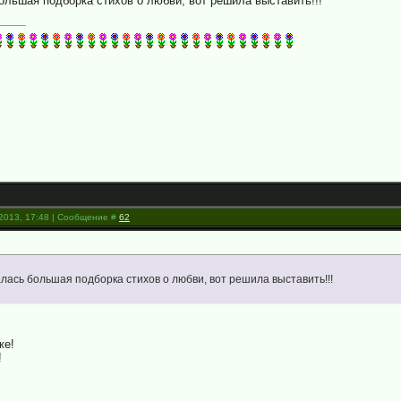
ольшая подборка стихов о любви, вот решила выставить!!!
.2013, 17:48 | Сообщение #
62
лась большая подборка стихов о любви, вот решила выставить!!!
же!
!