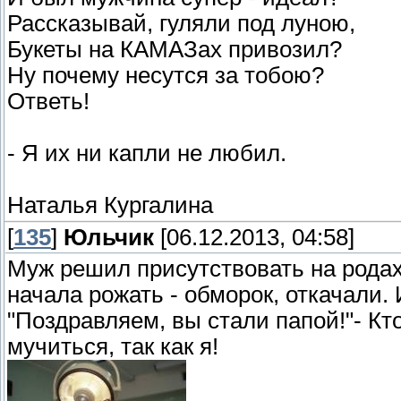
Рассказывай, гуляли под луною,
Букеты на КАМАЗах привозил?
Ну почему несутся за тобою?
Ответь!
- Я их ни капли не любил.
Наталья Кургалина
[
135
]
Юльчик
[06.12.2013, 04:58]
Муж решил присутствовать на родах.
начала рожать - обморок, откачали. 
"Поздравляем, вы стали папой!"- Кто
мучиться, так как я!