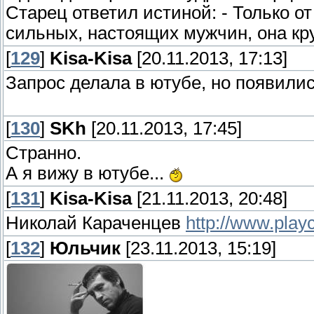
Старец ответил истиной: - Только о
сильных, настоящих мужчин, она кр
[
129
]
Kisa-Kisa
[20.11.2013, 17:13]
Запрос делала в ютубе, но появилис
[
130
]
SKh
[20.11.2013, 17:45]
Странно.
А я вижу в ютубе...
[
131
]
Kisa-Kisa
[21.11.2013, 20:48]
Николай Караченцев
http://www.playc
[
132
]
Юльчик
[23.11.2013, 15:19]