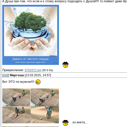
А Душа при том, что если и к этому вопросу подходить с Душой!!!! то поймет даже бр
Прикрепления:
6704372.jpg
(85.6 Kb)
[
232
]
Маргоша
[13.03.2015, 14:57]
Вот ЭТО по мужски!!!!
из инета...