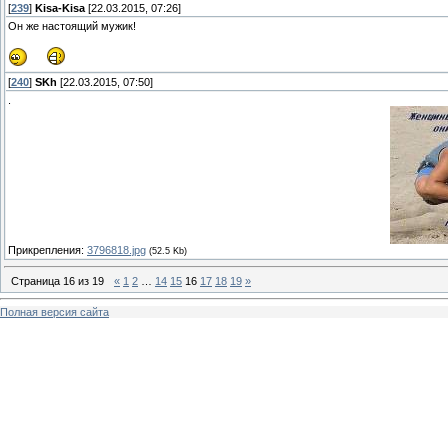
[
239
]
Kisa-Kisa
[22.03.2015, 07:26]
Он же настоящий мужик!
[
240
]
SKh
[22.03.2015, 07:50]
.
Прикрепления:
3796818.jpg
(52.5 Kb)
Страница
16
из
19
«
1
2
…
14
15
16
17
18
19
»
Полная версия сайта