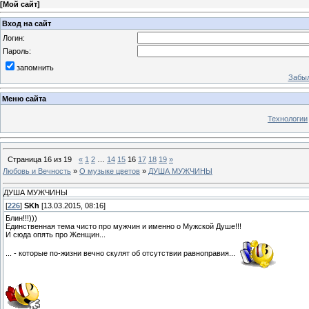
[
Мой сайт
]
Вход на сайт
Логин:
Пароль:
запомнить
Забыл
Меню сайта
Технологии
Страница
16
из
19
«
1
2
…
14
15
16
17
18
19
»
Любовь и Вечность
»
О музыке цветов
»
ДУША МУЖЧИНЫ
ДУША МУЖЧИНЫ
[
226
]
SKh
[13.03.2015, 08:16]
Блин!!!)))
Единственная тема чисто про мужчин и именно о Мужской Душе!!!
И сюда опять про Женщин...
... - которые по-жизни вечно скулят об отсутствии равноправия...