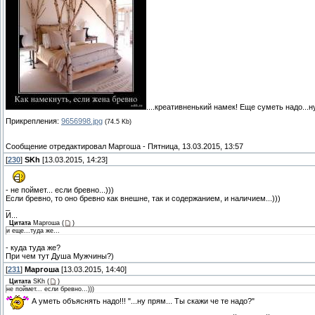
....креативненький намек! Еще суметь надо...н
Прикрепления:
9656998.jpg
(74.5 Kb)
Сообщение отредактировал
Маргоша
-
Пятница, 13.03.2015, 13:57
[
230
]
SKh
[13.03.2015, 14:23]
- не поймет... если бревно...)))
Если бревно, то оно бревно как внешне, так и содержанием, и наличием...)))
_
И...
Цитата
Маргоша
(
)
и еще...туда же...
- куда туда же?
При чем тут Душа Мужчины?)
[
231
]
Маргоша
[13.03.2015, 14:40]
Цитата
SKh
(
)
не поймет... если бревно...)))
А уметь объяснять надо!!! "...ну прям... Ты скажи че те надо?"