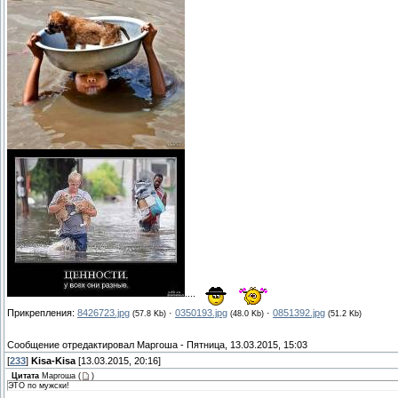
....
Прикрепления:
8426723.jpg
·
0350193.jpg
·
0851392.jpg
(57.8 Kb)
(48.0 Kb)
(51.2 Kb)
Сообщение отредактировал
Маргоша
-
Пятница, 13.03.2015, 15:03
[
233
]
Kisa-Kisa
[13.03.2015, 20:16]
Цитата
Маргоша
(
)
ЭТО по мужски!