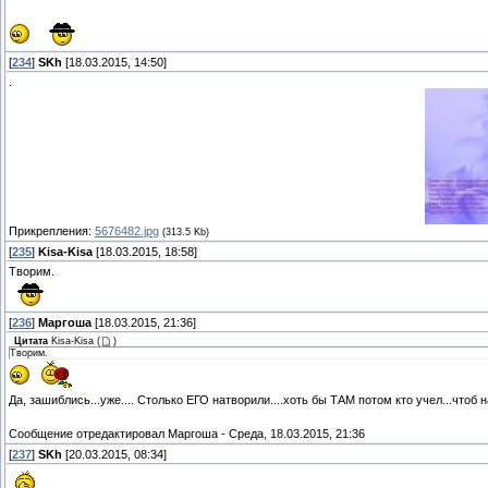
[
234
]
SKh
[18.03.2015, 14:50]
.
Прикрепления:
5676482.jpg
(313.5 Kb)
[
235
]
Kisa-Kisa
[18.03.2015, 18:58]
Творим.
[
236
]
Маргоша
[18.03.2015, 21:36]
Цитата
Kisa-Kisa
(
)
Творим.
Да, зашиблись...уже.... Столько ЕГО натворили....хоть бы ТАМ потом кто учел...чтоб 
Сообщение отредактировал
Маргоша
-
Среда, 18.03.2015, 21:36
[
237
]
SKh
[20.03.2015, 08:34]