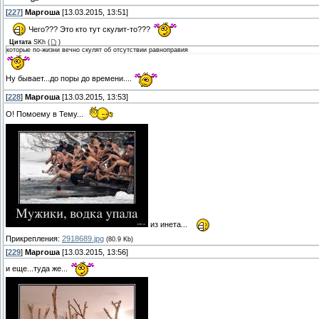
[
227
]
Маргоша
[13.03.2015, 13:51]
Чего??? Это кто тут скулит-то???
Цитата
SKh
(
)
которые по-жизни вечно скулят об отсутствии равноправия
Ну бывает...до поры до времени....
[
228
]
Маргоша
[13.03.2015, 13:53]
О! Помоему в Тему...
из инета...
Прикрепления:
2918689.jpg
(80.9 Kb)
[
229
]
Маргоша
[13.03.2015, 13:56]
и еще...туда же...