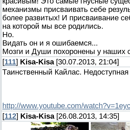
красивым! Это самые гнусные сущес
механизмы присваивать себе резуль
более развитых! И присваивание се
на которой мы все родились.
Но.
Видать он и я ошибаемся...
Мозги и Души похоронены у наших с
[
111
]
Kisa-Kisa
[30.07.2013, 21:04]
Таинственный Кайлас. Недоступная
http://www.youtube.com/watch?v=1ey
[
112
]
Kisa-Kisa
[26.08.2013, 14:35]