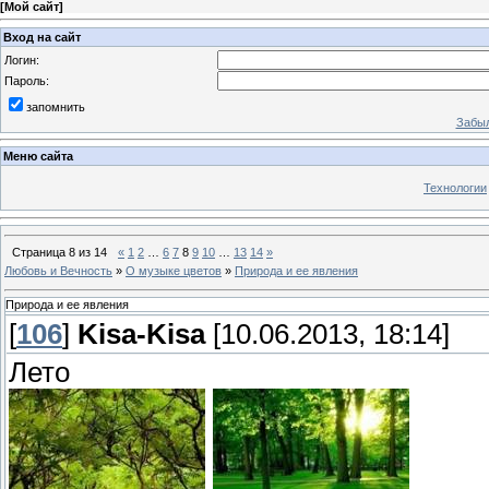
[
Мой сайт
]
Вход на сайт
Логин:
Пароль:
запомнить
Забыл
Меню сайта
Технологии
Страница
8
из
14
«
1
2
…
6
7
8
9
10
…
13
14
»
Любовь и Вечность
»
О музыке цветов
»
Природа и ее явления
Природа и ее явления
[
106
]
Kisa-Kisa
[10.06.2013, 18:14]
Лето