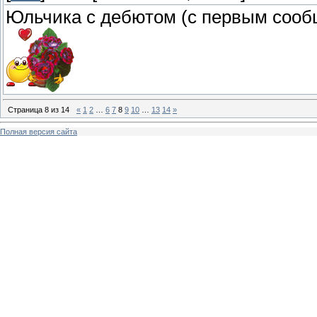
Юльчика с дебютом (с первым сооб
Страница
8
из
14
«
1
2
…
6
7
8
9
10
…
13
14
»
Полная версия сайта