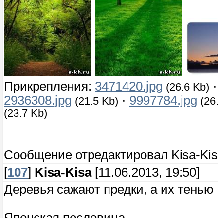
Прикрепления:
3471420.jpg
(26.6 Kb)
2936308.jpg
·
9997784.jpg
(21.5 Kb)
(26
(23.7 Kb)
Сообщение отредактировал
Kisa-Ki
[
107
]
Kisa-Kisa
[11.06.2013, 19:50]
Деревья сажают предки, а их тенью
Японская пословица