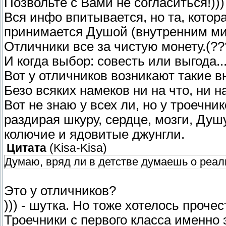
Позвольте с Вами не согласиться!)))
Вся инфо впитывается, но та, котор
принимается Душой (внутренним мир
Отличники все за чистую монету.(??
И когда выбор: совесть или выгода..
Вот у отличников возникают такие 
Безо всяких намеков ни на что, ни на
Вот не знаю у всех ли, но у троечни
раздирая шкуру, сердце, мозги, Душу
колючие и ядовитые джунгли.
Цитата
(
Kisa-Kisa
)
Думаю, вряд ли в детстве думаешь о реали
Это у отличников?
))) - шутка. Но тоже хотелось проче
Троечники с первого класса именно 