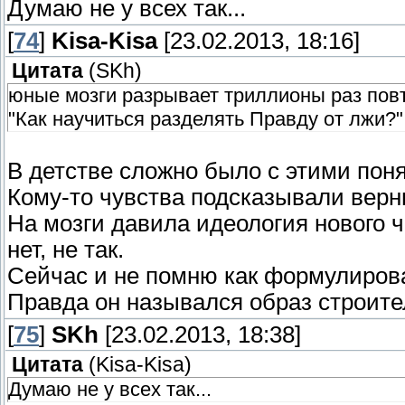
Думаю не у всех так...
[
74
]
Kisa-Kisa
[23.02.2013, 18:16]
Цитата
(
SKh
)
юные мозги разрывает триллионы раз повто
"Как научиться разделять Правду от лжи?"
В детстве сложно было с этими пон
Кому-то чувства подсказывали верн
На мозги давила идеология нового ч
нет, не так.
Сейчас и не помню как формулирова
Правда он назывался образ строит
[
75
]
SKh
[23.02.2013, 18:38]
Цитата
(
Kisa-Kisa
)
Думаю не у всех так...