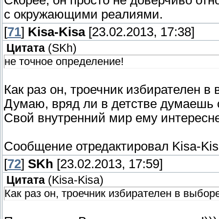
Скорее, он просто не доверчиво отн
с окружающими реалиями.
[
71
]
Kisa-Kisa
[23.02.2013, 17:38]
Цитата
(
SKh
)
не точное определение!
Как раз он, троечник избирателен в
Думаю, вряд ли в детстве думаешь о
Свой внутренний мир ему интересн
Сообщение отредактировал
Kisa-Ki
[
72
]
SKh
[23.02.2013, 17:59]
Цитата
(
Kisa-Kisa
)
Как раз он, троечник избирателен в выбор