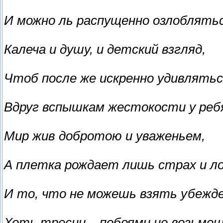
И можно ль распущенно озлоблятьс
Калеча и душу, и детский взгляд,
Чтоб после же искренно удивлять
Вдруг вспышкам жестокости у реб
Мир жив добротою и уваженьем,
А плетка рождает лишь страх и ло
И то, что не можешь взять убежде
Хоть тресни – побоями не возьмеш