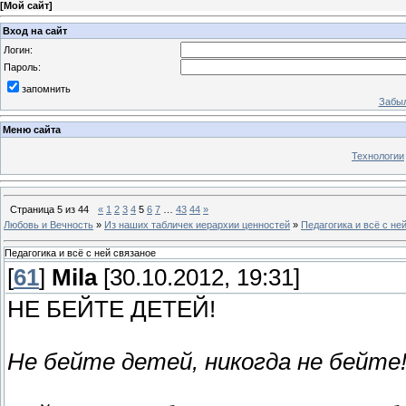
[
Мой сайт
]
Вход на сайт
Логин:
Пароль:
запомнить
Забыл
Меню сайта
Технологии
Страница
5
из
44
«
1
2
3
4
5
6
7
…
43
44
»
Любовь и Вечность
»
Из наших табличек иерархии ценностей
»
Педагогика и всё с не
Педагогика и всё с ней связаное
[
61
]
Mila
[30.10.2012, 19:31]
НЕ БЕЙТЕ ДЕТЕЙ!
Не бейте детей, никогда не бейте