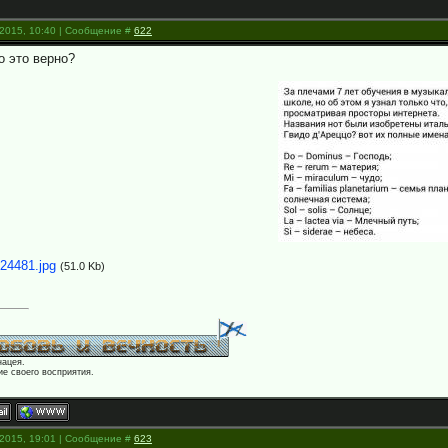
.2015, 10:40 | Сообщение #
622
о это верно?
24481.jpg
(51.0 Kb)
нацея.
е своего восприятия.
.2015, 19:01 | Сообщение #
623