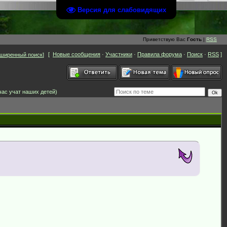
Версия для слабовидящих
Приветствую Вас
Гость
|
RSS
[
Новые сообщения
·
Участники
·
Правила форума
·
Поиск
·
RSS
]
ширенный поиск
]
час учат наших детей)