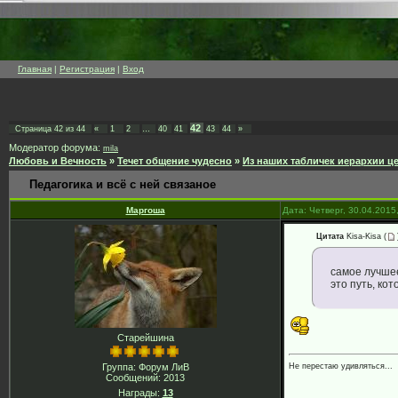
Главная
|
Регистрация
|
Вход
42
Страница
42
из
44
«
1
2
…
40
41
43
44
»
Модератор форума:
mila
Любовь и Вечность
»
Течет общение чудесно
»
Из наших табличек иерархии ц
Педагогика и всё с ней связаное
Маргоша
Дата: Четверг, 30.04.2015
Цитата
Kisa-Kisa
(
самое лучшее
это путь, ко
Старейшина
Не перестаю удивляться...
Группа: Форум ЛиВ
Сообщений:
2013
Награды:
13