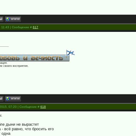
, 11:43 | Сообщение #
617
нацея.
е своего восприятия.
.2015, 07:20 | Сообщение #
618
ы.
бле дыни не вырастет
 - всё равно, что бросить его
т одна