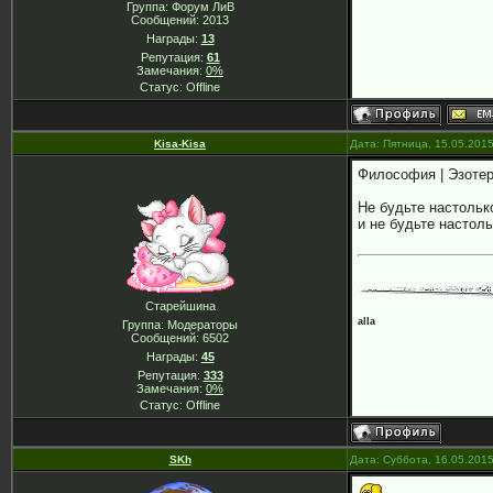
Группа: Форум ЛиВ
Сообщений:
2013
Награды:
13
Репутация:
61
Замечания:
0%
Статус:
Offline
Kisa-Kisa
Дата: Пятница, 15.05.201
Философия | Эзотер
Не будьте настольк
и не будьте настол
Старейшина
alla
Группа: Модераторы
Сообщений:
6502
Награды:
45
Репутация:
333
Замечания:
0%
Статус:
Offline
SKh
Дата: Суббота, 16.05.201