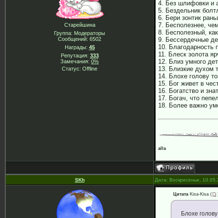
4. Без шлифовки и 
5. Бездельник болт
6. Бери зонтик ран
7. Бесполезнее, че
Старейшина
8. Бесполезный, ка
Группа: Модераторы
Сообщений:
6502
9. Бессердечные де
10. Благодарность 
Награды:
45
11. Блеск золота я
Репутация:
333
12. Близ умного дет
Замечания:
0%
13. Близкие духом т
Статус:
Offline
14. Блохе голову т
15. Бог живет в че
16. Богатство и зна
17. Богач, что пепе
18. Более важно ум
alla
SKh
Дата: Воскресенье, 10.05
Цитата
Kisa-Kisa
(
Блохе голову