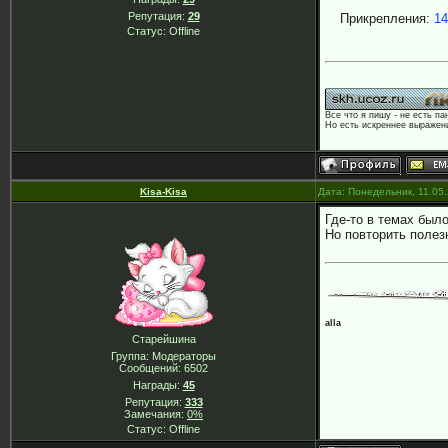
Репутация:
29
Прикрепления:
14
Статус:
Offline
Все что я пишу - не есть па
Но есть искреннее выражени
Kisa-Kisa
Дата: Понедельник, 11.05
Где-то в темах было
Но повторить полез
alla
Старейшина
Группа: Модераторы
Сообщений:
6502
Награды:
45
Репутация:
333
Замечания:
0%
Статус:
Offline