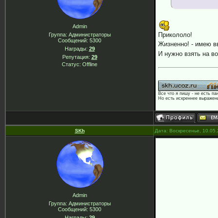
Admin
Прикололо!
Группа: Администраторы
Сообщений:
5300
Жизненно! - имею в
Награды:
29
И нужно взять на в
Репутация:
29
Статус:
Offline
Все что я пишу - не есть па
Но есть искреннее выражени
SKh
Дата: Воскресенье, 10.05
.
Admin
Группа: Администраторы
Сообщений:
5300
Награды:
29