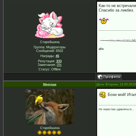
Как-то не встречали
Спасибо за ликбез.
Старейшина
Группа: Модераторы
alla
Сообщений:
6502
Награды:
45
Репутация:
333
Замечания:
0%
Статус:
Offline
Маргоша
Дата: Вторник, 12.05.201
Бози мой! Италь
Не перестаю удивляться...
Старейшина