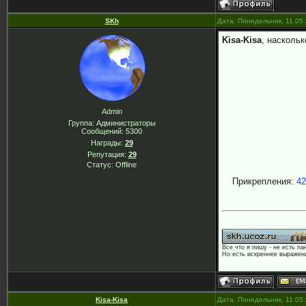
SKh
Дата: Понедельник, 11.05
Kisa-Kisa
, наскольк
Admin
Группа: Администраторы
Сообщений:
5300
Награды:
29
Репутация:
29
Статус:
Offline
Прикрепления:
42
Все что я пишу - не есть па
Но есть искреннее выражени
Kisa-Kisa
Дата: Понедельник, 11.05