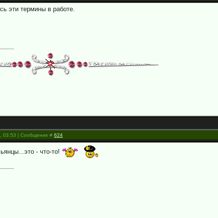
сь эти термины в работе.
5, 03:53 | Сообщение #
624
янцы...это - что-то!