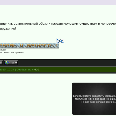
виду как сравнительный образ к паразитирующим существам в человеч
ооружение!
нацея.
е своего восприятия.
.2015, 19:24 | Сообщение #
620