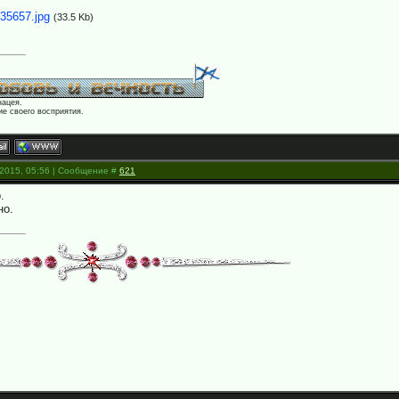
35657.jpg
(33.5 Kb)
нацея.
е своего восприятия.
.2015, 05:56 | Сообщение #
621
.
но.