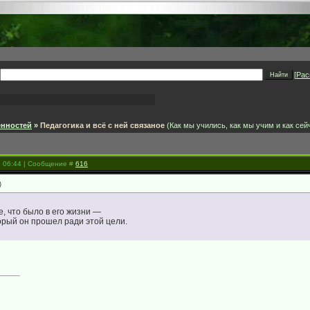
[
Рас
енностей
»
Педагогика и всё с ней связаное
(Как мы учились, как мы учим и как сей
, 06:44 | Сообщение #
616
)
, что было в его жизни —
торый он прошел ради этой цели.