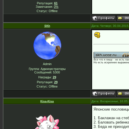
Репутация:
61
Замечания:
0%
Статус:
Offline
SKh
Дата: Четверг, 30.04.2015
Все что я пишу - не есть па
Но есть искреннее выражени
Admin
Группа: Администраторы
Сообщений:
5300
Награды:
29
Репутация:
29
Статус:
Offline
Kisa-Kisa
Дата: Воскресенье, 10.05
Японские пословиц
1. Баклажан на сте
2. Баловать ребенка
3. Беда не приходи