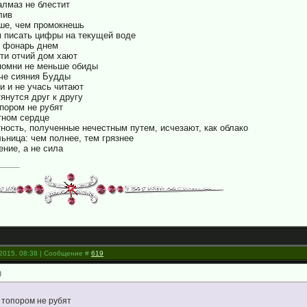
алмаз не блестит
лив
ьше, чем промокнешь
м писать цифры на текущей воде
к фонарь днем
ти отчий дом хают
помни не меньше обиды
рче сияния Будды
и и не учась читают
янутся друг к другу
опором не рубят
стном сердце
тность, полученные нечестным путем, исчезают, как облако
льница: чем полнее, тем грязнее
ение, а не сила
.2015, 08:38 | Сообщение #
619
)
 топором не рубят