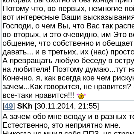
Потому что, во-первых, немногие пой
вот интересные Ваши высказывания..
Господи, о чем Вы, что Вас так распек
во-вторых, и это очевидно, им Это в
общение, что собственно и обещает
давать... и в третьих, их (нас) прост
А превращать любую беседу в остру
на любителя! Поэтому думаю...тут н
Конечно, я, как всегда кое чем риску
зачем...Как говорится, не нравится? 
все-таки нравится!!!
[
49
]
SKh
[30.11.2014, 21:55]
А зачем обо мне всюду и в разных т
Естественно, это неприятно мне.
Никогда не мнил себя ППЗ, не стрем