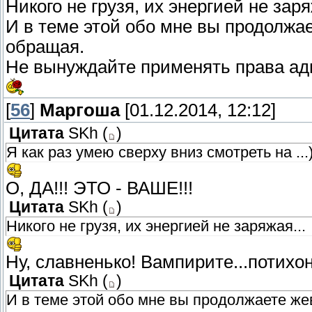
Никого не грузя, их энергией не заря
И в теме этой обо мне вы продолжае
обращая.
Не вынуждайте применять права ад
[
56
]
Маргоша
[01.12.2014, 12:12]
Цитата
SKh
(
)
Я как раз умею сверху вниз смотреть на ...)
О, ДА!!! ЭТО - ВАШЕ!!!
Цитата
SKh
(
)
Никого не грузя, их энергией не заряжая...
Ну, славненько! Вампирите...потихонь
Цитата
SKh
(
)
И в теме этой обо мне вы продолжаете же