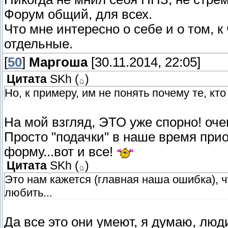
Форум общий, для всех.
Что мне интересно о себе и о том, к
отдельные.
[
50
]
Маргоша
[30.11.2014, 22:05]
Цитата
SKh
(
)
Но, к примеру, им не понять почему те, кт
На мой взгляд, ЭТО уже спорно! очен
Просто "подачки" в наше время при
форму...вот и все!
Цитата
SKh
(
)
Это нам кажется (главная наша ошибка), ч
любить...
Да все это они умеют, я думаю, люд