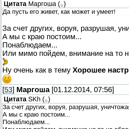
Цитата
Маргоша
(
)
Да пусть его живет, как может и умеет!
За счет других, воруя, разрушая, ун
А мы с краю постоим...
Понаблюдаем...
Или мимо пойдем, внимание на то н
Ну очень как в тему
Хорошее настр
[
53
]
Маргоша
[01.12.2014, 07:56]
Цитата
SKh
(
)
За счет других, воруя, разрушая, уничтожая
А мы с краю постоим...
Понаблюдаем...