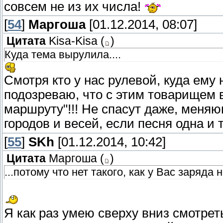
совсем не из их числа!
[
54
]
Маргоша
[01.12.2014, 08:07]
Цитата
Kisa-Kisa
(
)
Куда тема вырулила....
Смотря кто у нас рулевой, куда ему 
подозреваю, что с этим товарищем в
маршруту"!!! Не спасут даже, меня
городов и весей, если песня одна и т
[
55
]
SKh
[01.12.2014, 10:42]
Цитата
Маргоша
(
)
...потому что нет такого, как у Вас заряда 
Я как раз умею сверху вниз смотреть 