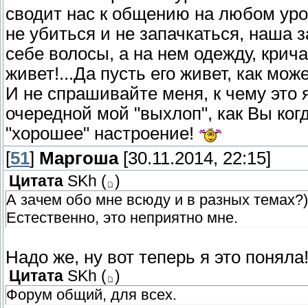
сводит нас к общению на любом уров
не убиться и не запачкаться, наша з
себе волосы, а на нем одежду, крича
живет!...Да пусть его живет, как мож
И не спрашивайте меня, к чему это я 
очередной мой "выхлоп", как Вы когд
"хорошее" настроение!
[
51
]
Маргоша
[30.11.2014, 22:15]
Цитата
SKh
(
)
А зачем обо мне всюду и в разных темах?)
Естественно, это неприятно мне.
Надо же, ну вот теперь я это поняла
Цитата
SKh
(
)
Форум общий, для всех.