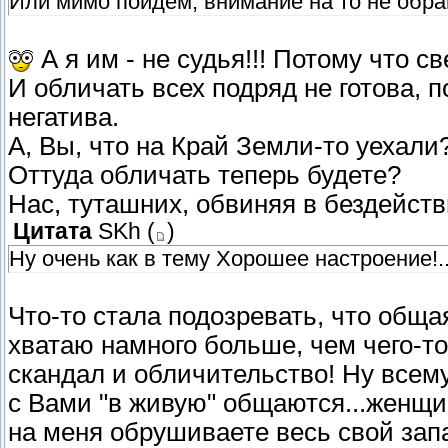
Или мимо пойдем, внимание на то не обра
А я им - не судья!!! Потому что св
И обличать всех подряд не готова, по
негатива.
А, Вы, что на Край Земли-то уехали
Оттуда обличать теперь будете?
Нас, туташних, обвиняя в бездейств
Цитата
SKh
(
)
Ну очень как в тему Хорошее настроение!..
Что-то стала подозревать, что обща
хватаю намного больше, чем чего-то
скандал и обличительство! Ну всему
с Вами "в живую" общаются...женщин
на меня обрушиваете весь свой запа