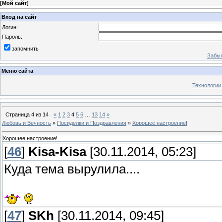
[
Мой сайт
]
Вход на сайт
Логин:
Пароль:
запомнить
Забыл
Меню сайта
Технологии
Страница
4
из
14
«
1
2
3
4
5
6
…
13
14
»
Любовь и Вечность
»
Посиделки и Поздравления
»
Хорошее настроение!
Хорошее настроение!
[
46
]
Kisa-Kisa
[30.11.2014, 05:23]
Куда тема вырулила....
[
47
]
SKh
[30.11.2014, 09:45]