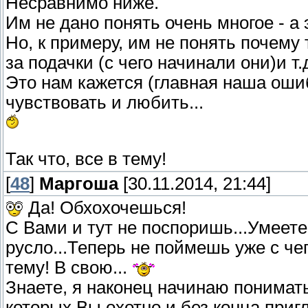
Несравнимо ниже.
Им не дано понять очень многое - а 
Но, к примеру, им не понять почему 
за подачки (с чего начинали они)и т.д.
Это нам кажется (главная наша ошиб
чувствовать и любить...
Так что, все в тему!
[
48
]
Маргоша
[30.11.2014, 21:44]
Да! Обхохочешься!
С Вами и тут не поспоришь...Умеете
русло...Теперь не поймешь уже с чег
тему! В свою...
Знаете, я наконец начинаю понимать
которых Вы охотно и без конца приг