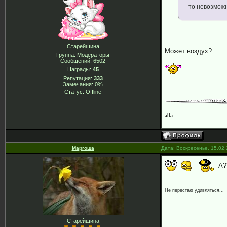
то невозможн
Старейшина
Может воздух?
Группа: Модераторы
Сообщений:
6502
Награды:
45
Репутация:
333
Замечания:
0%
Статус:
Offline
alla
Маргоша
Дата: Воскресенье, 15.02
А?
Не перестаю удивляться...
Старейшина