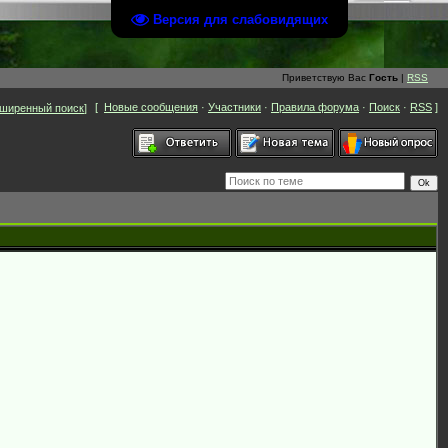
Версия для слабовидящих
Приветствую Вас
Гость
|
RSS
[
Новые сообщения
·
Участники
·
Правила форума
·
Поиск
·
RSS
]
ширенный поиск
]