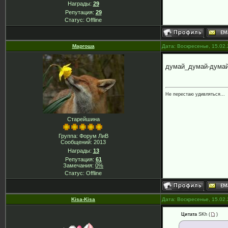
Награды:
29
Репутация:
29
Статус:
Offline
Маргоша
Дата: Воскресенье, 15.02
думай_думай-думай-
Не перестаю удивляться...
Старейшина
Группа: Форум ЛиВ
Сообщений:
2013
Награды:
13
Репутация:
61
Замечания:
0%
Статус:
Offline
Kisa-Kisa
Дата: Воскресенье, 15.02
Цитата
SKh
(
)