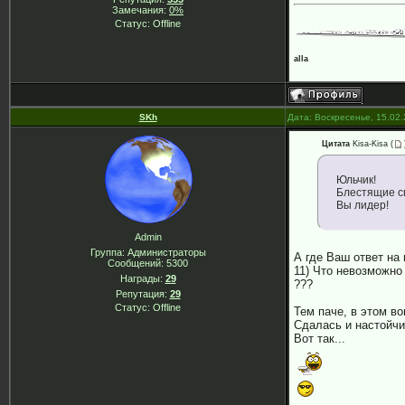
Замечания:
0%
Статус:
Offline
alla
SKh
Дата: Воскресенье, 15.02
Цитата
Kisa-Kisa
(
Юльчик!
Блестящие с
Вы лидер!
Admin
Группа: Администраторы
А где Ваш ответ на 
Сообщений:
5300
11) Что невозможно
Награды:
29
???
Репутация:
29
Статус:
Offline
Тем паче, в этом в
Сдалась и настойчи
Вот так...