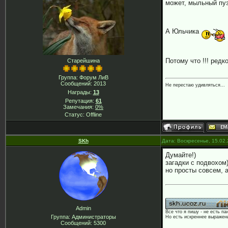
может, мыльный пуз
А Юльчика
Потому что !!! редк
Старейшина
Группа: Форум ЛиВ
Сообщений:
2013
Не перестаю удивляться...
Награды:
13
Репутация:
61
Замечания:
0%
Статус:
Offline
SKh
Дата: Воскресенье, 15.02
Думайте!)
загадки с подвохом)
но просты совсем, а
Admin
Все что я пишу - не есть па
Группа: Администраторы
Но есть искреннее выражени
Сообщений:
5300