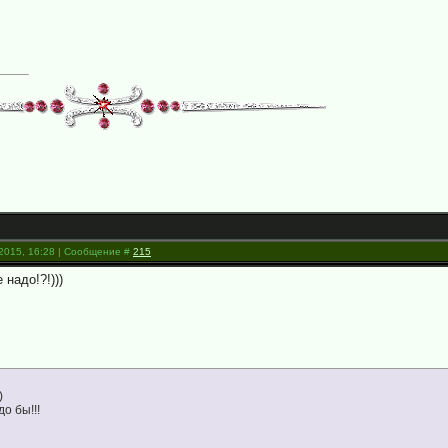
.2015, 16:28 | Сообщение #
215
 надо!?!)))
)
до бы!!!