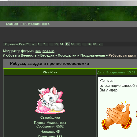
Главная
|
Регистрация
|
Вход
15
Страница
15
из
20
«
1
2
…
13
14
16
17
…
19
20
»
Модератор форума:
,
mila
Kisa-Kisa
Любовь и Вечность
»
Беседка
»
Посиделки и Поздравления
»
Ребусы, загадки
Ребусы, загадки и прочие головоломки
Kisa-Kisa
Дата: Воскресенье, 15.02
Юльчик!
Блестящие способн
Вы лидер!
Старейшина
Группа: Модераторы
Сообщений:
6502
Награды:
45
Репутация:
333