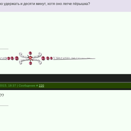
о удержать и десяти минут, хотя оно легче пёрышка?
.2015, 18:37 | Сообщение #
220
??