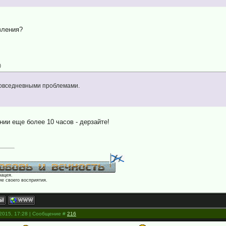
вления?
)
повседневными проблемами.
ии еще более 10 часов - дерзайте!
нацея.
е своего восприятия.
.2015, 17:28 | Сообщение #
216