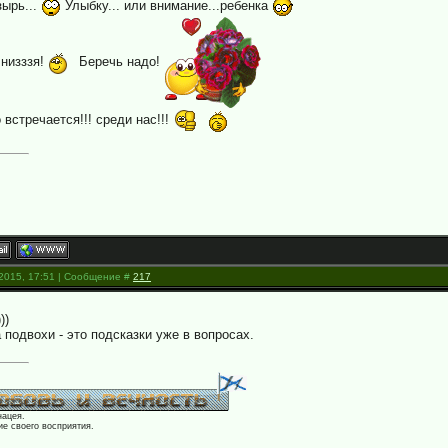
ырь...
Улыбку... или внимание...ребенка
низззя!
Беречь надо!
о встречается!!! среди нас!!!
.2015, 17:51 | Сообщение #
217
))
 подвохи - это подсказки уже в вопросах.
нацея.
е своего восприятия.