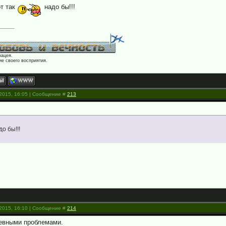
от так
надо бы!!!
нацея.
е своего восприятия.
.2015, 16:05 | Сообщение #
213
до бы!!!
.2015, 16:10 | Сообщение #
214
невными проблемами.