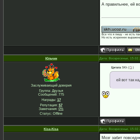
А правильнее, ей в
Все что я пишу - не есть па
Но есть искреннее выражени
Юльчик
Дата: Воскресенье, 15.02
Цитата
SKh
(
)
ей вот так на
Заслуживающий доверия
Группа: Друзья
Сообщений:
775
Награды:
17
Репутация:
57
Замечания:
0%
Статус:
Offline
Kisa-Kisa
Дата: Воскресенье, 15.02
Мозг забит повсед