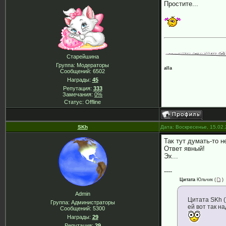
Простите...
Старейшина
Группа: Модераторы
alla
Сообщений:
6502
Награды:
45
Репутация:
333
Замечания:
0%
Статус:
Offline
SKh
Дата: Воскресенье, 15.02
Так тут думать-то не
Ответ явный!
Эх...
----
Цитата
Юльчик
(
)
Admin
Цитата SKh (
Группа: Администраторы
ей вот так на
Сообщений:
5300
Награды:
29
Репутация:
29