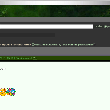
[
Рас
 и прочие головоломки
((новых не предлагать, пока есть не разгаданная))
.2015, 15:19 | Сообщение #
211
ости!