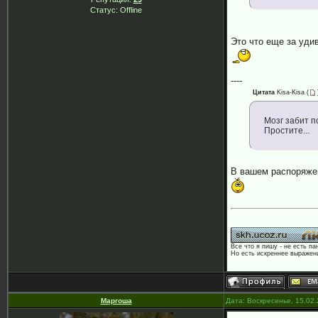
Статус:
Offline
Это что еще за уди
----
Цитата
Kisa-Kisa
(
Мозг забит 
Простите...
В вашем распоряжен
Все что я пишу - не есть па
Но есть искреннее выражени
Маргоша
Дата: Воскресенье, 15.02