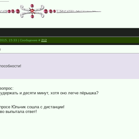
.2015, 15:33 | Сообщение #
212
)
пособности!
вопрос:
 удержать и десяти минут, хотя оно легче пёрышка?
опросе Юльчик сошла с дистанции!
во выпытала ответ!