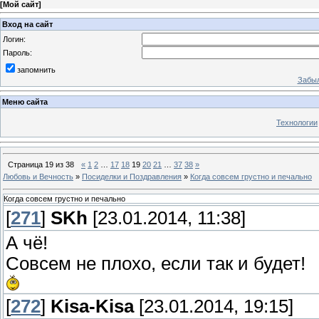
[
Мой сайт
]
Вход на сайт
Логин:
Пароль:
запомнить
Забыл
Меню сайта
Технологии
Страница
19
из
38
«
1
2
…
17
18
19
20
21
…
37
38
»
Любовь и Вечность
»
Посиделки и Поздравления
»
Когда совсем грустно и печально
Когда совсем грустно и печально
[
271
]
SKh
[23.01.2014, 11:38]
А чё!
Совсем не плохо, если так и будет!
[
272
]
Kisa-Kisa
[23.01.2014, 19:15]