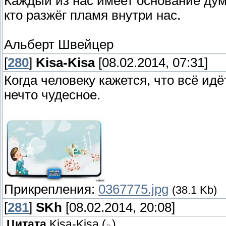
Каждый из нас имеет основание дума
кто разжёг пламя внутри нас.
Альберт Швейцер
[
280
]
Kisa-Kisa
[08.02.2014, 07:31]
Когда человеку кажется, что всё идё
нечто чудесное.
Прикрепления:
0367775.jpg
(38.1 Kb)
[
281
]
SKh
[08.02.2014, 20:08]
Цитата
Kisa-Kisa
(
)