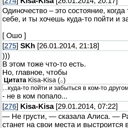
[
274
]
Kisa-Kisa
[26.01.2014, 20:17]
Одиночество – это состояние, когда 
себе, и ты хочешь куда-то пойти и з
[ Ошо ]
[
275
]
SKh
[26.01.2014, 21:18]
)))
В этом тоже что-то есть.
Но, главное, чтобы
Цитата
Kisa-Kisa
(
)
...куда-то пойти и забыться в ком-то другом
- не в ком попало...
[
276
]
Kisa-Kisa
[29.01.2014, 07:22]
— Не грусти, — сказала Алисa. — Ра
станет на свои места и выстроится 