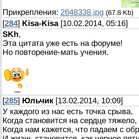
Прикрепления:
2648338.jpg
(67.8 Kb)
[
284
]
Kisa-Kisa
[10.02.2014, 05:16]
SKh
,
Эта цитата уже есть на форуме!
Но повторение-мать учения.
[
285
]
Юльчик
[13.02.2014, 10:09]
У каждого из нас есть точка срыва,
Когда становится на сердце тяжело,
Когда нам кажется, что падаем с об
И жизнь становится, как черное пятн