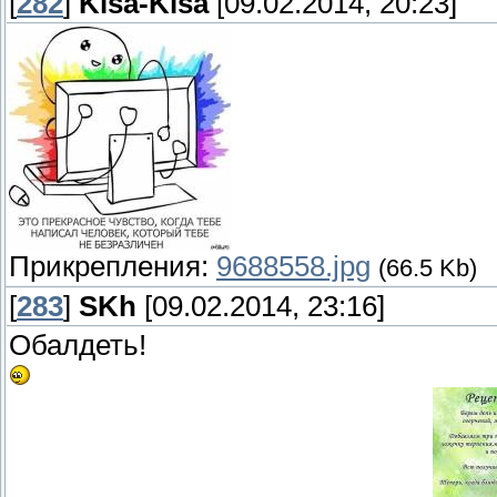
[
282
]
Kisa-Kisa
[09.02.2014, 20:23]
Прикрепления:
9688558.jpg
(66.5 Kb)
[
283
]
SKh
[09.02.2014, 23:16]
Обалдеть!