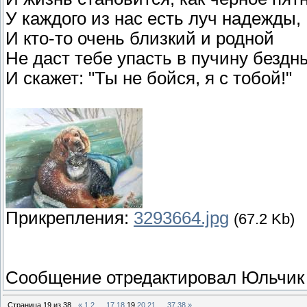
У каждого из нас есть луч надежды,
И кто-то очень близкий и родной
Не даст тебе упасть в пучину бездн
И скажет: "Ты не бойся, я с тобой!"
Прикрепления:
3293664.jpg
(67.2 Kb)
Сообщение отредактировал
Юльчик
Страница
19
из
38
«
1
2
…
17
18
19
20
21
…
37
38
»