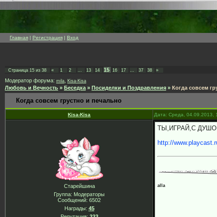
Главная
|
Регистрация
|
Вход
15
Страница
15
из
38
«
1
2
…
13
14
16
17
…
37
38
»
Модератор форума:
,
mila
Kisa-Kisa
Любовь и Вечность
»
Беседка
»
Посиделки и Поздравления
»
Когда совсем гр
Когда совсем грустно и печально
Kisa-Kisa
Дата: Среда, 04.09.2013,
ТЫ,ИГРАЙ,С ДУШО
http://www.playcast.r
alla
Старейшина
Группа: Модераторы
Сообщений:
6502
Награды:
45
Репутация:
333