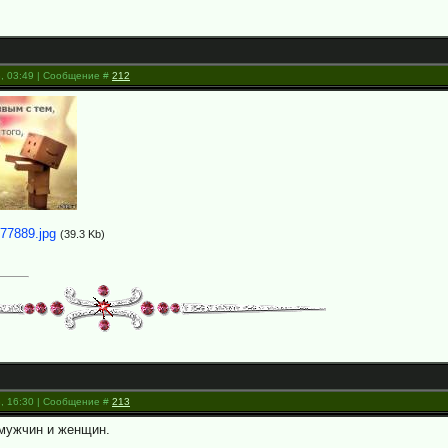
3, 03:49 | Сообщение #
212
77889.jpg
(39.3 Kb)
3, 16:30 | Сообщение #
213
 мужчин и женщин.