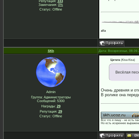
Репутация:
333
Замечания:
0%
Статус:
Offline
alla
SKh
Дата: Воскресенье, 08.09
Цитата
(
Kisa-Kisa
)
Весёлая пес
Очень древняя и от
Admin
В ролике она перед
Группа: Администраторы
Сообщений:
5300
Награды:
29
Репутация:
29
Статус:
Offline
Все что я пишу - не есть па
Но есть искреннее выражени