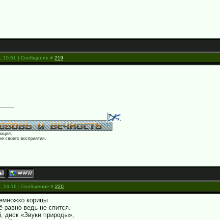
3, 10:51 | Сообщение #
219
нацея.
е своего восприятия.
3, 16:16 | Сообщение #
220
немножко корицы
ё равно ведь не спится.
й, диск «Звуки природы»,