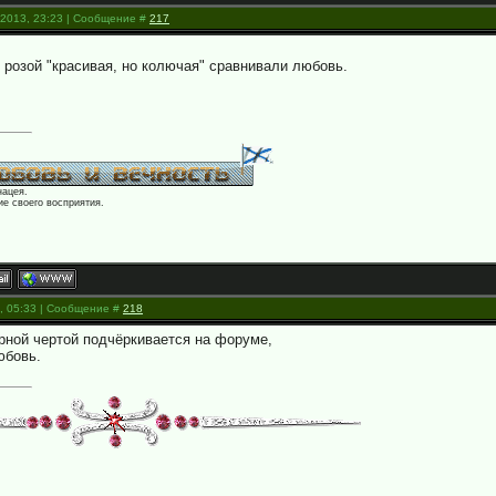
.2013, 23:23 | Сообщение #
217
 розой "красивая, но колючая" сравнивали любовь.
нацея.
е своего восприятия.
3, 05:33 | Сообщение #
218
рной чертой подчёркивается на форуме,
юбовь.