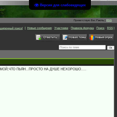
Версия для слабовидящих
Приветствую Вас
Гость
|
RSS
[
Новые сообщения
·
Участники
·
Правила форума
·
Поиск
·
RSS
]
ширенный поиск
]
ОЙ,ЧТО ПЬЯН...ПРОСТО НА ДУШЕ НЕХОРОШО.....