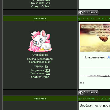
Замечания:
0%
Статус:
Offline
Kisa-Kisa
Дата: Пятница, 06.09.201
Старейшина
Прикрепления:
56
Группа: Модераторы
Сообщений:
6502
Награды:
45
Репутация:
333
Замечания:
0%
Статус:
Offline
alla
Kisa-Kisa
Дата: Суббота, 07.09.201
Весёлая песня про