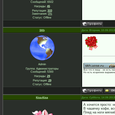
Сообщений:
6502
Награды:
45
Репутация:
333
Замечания:
0%
Статус:
Offline
SKh
Дата: Вторник, 10.09.201
Admin
Группа: Администраторы
Все что я пишу - не есть па
Сообщений:
5300
Но есть искреннее выражени
Награды:
29
Репутация:
29
Статус:
Offline
Kisa-Kisa
Дата: Суббота, 14.09.201
А хочется просто: 
В чашечку кофе, вс
Плед на ноги мягки