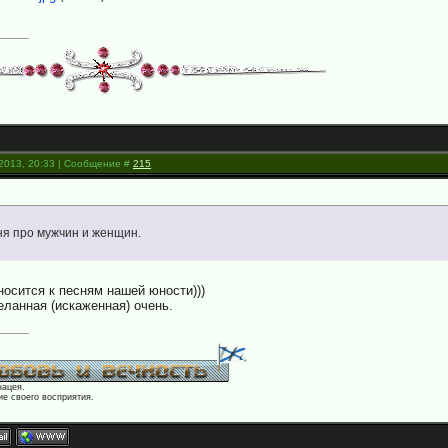
.2013, 20:33 | Сообщение #
215
ня про мужчин и женщин.
носится к песням нашей юности)))
еланная (искаженная) очень.
нацея.
е своего восприятия.