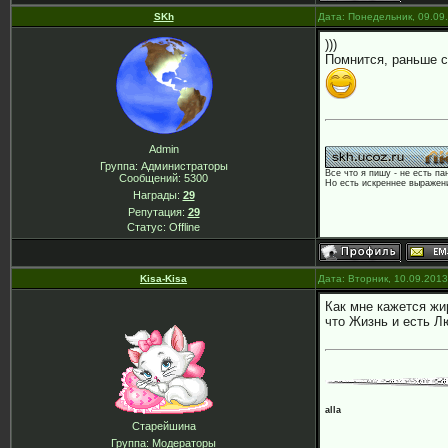
SKh
Дата: Понедельник, 09.09
)))
Помнится, раньше с
Admin
Группа: Администраторы
Все что я пишу - не есть па
Сообщений:
5300
Но есть искреннее выражени
Награды:
29
Репутация:
29
Статус:
Offline
Kisa-Kisa
Дата: Вторник, 10.09.201
Как мне кажется жи
что Жизнь и есть Л
alla
Старейшина
Группа: Модераторы