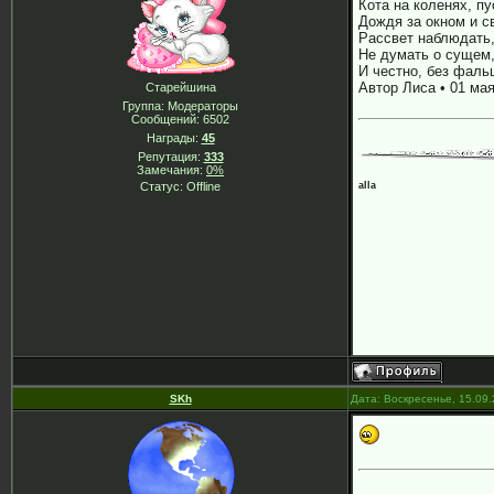
Кота на коленях, пу
Дождя за окном и с
Рассвет наблюдать,
Не думать о сущем,
И честно, без фаль
Автор Лиса • 01 ма
Старейшина
Группа: Модераторы
Сообщений:
6502
Награды:
45
Репутация:
333
Замечания:
0%
alla
Статус:
Offline
SKh
Дата: Воскресенье, 15.09