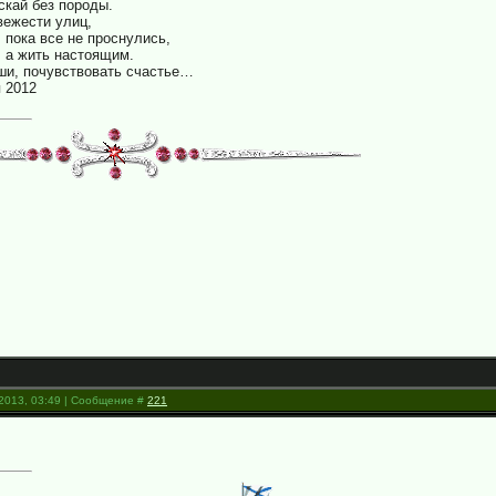
скай без породы.
вежести улиц,
 пока все не проснулись,
 а жить настоящим.
ши, почувствовать счастье…
я 2012
.2013, 03:49 | Сообщение #
221