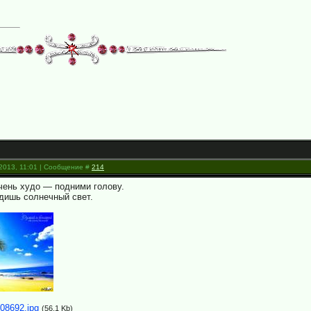
.2013, 11:01 | Сообщение #
214
очень худо — подними голову.
дишь солнечный свет.
08692.jpg
(56.1 Kb)