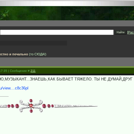
[
Рас
устно и печально
(то СЮДА!)
 17:35 | Сообщение #
211
Ю,МУЗЫКАНТ...ЗНАЕШЬ,КАК БЫВАЕТ ТЯЖЕЛО. ТЫ НЕ ДУМАЙ,ДРУГ М
u/view....c8c36pl