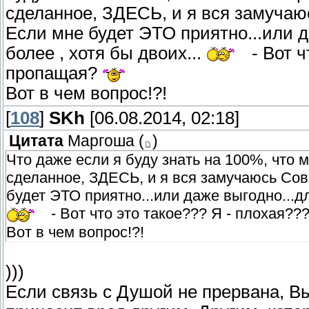
сделанное, ЗДЕСЬ, и я вся замучаюс
Если мне будет ЭТО приятно...или даж
более , хотя бы двоих...
- Вот ч
пропащая?
Вот в чем вопрос!?!
[
108
]
SKh
[06.08.2014, 02:18]
Цитата
Маргоша
(
)
Что даже если я буду знать на 100%, что м
сделанное, ЗДЕСЬ, и я вся замучаюсь Сове
будет ЭТО приятно...или даже выгодно...для
- Вот что это такое??? Я - плохая?
Вот в чем вопрос!?!
)))
Если связь с Душой не прервана, Вы