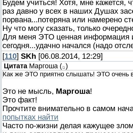
Будем учиться! Хотя, мне кажется, чт
раз давно у всех в наших Душах засе
порвана...потеряна или намерено сте
Ну что могу сказать, только очере
Для меня ЭТО ценная информация и 
сегодня...удачно начался (надо отсле
[
110
]
SKh
[06.08.2014, 12:29]
Цитата
Маргоша
(
)
Как же ЭТО приятно слышать! ЭТО очень 
Это не мысль,
Маргоша
!
Это факт!
Прочтите внимательно в самом нача
попытках найти
Часто по-жизни делая кажущее зло