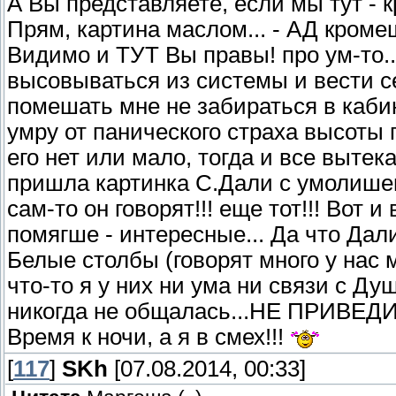
А Вы представляете, если мы тут -
Прям, картина маслом... - АД кромеш
Видимо и ТУТ Вы правы! про ум-то...
высовываться из системы и вести се
помешать мне не забираться в кабин
умру от панического страха высоты 
его нет или мало, тогда и все вытек
пришла картинка С.Дали с умолише
сам-то он говорят!!! еще тот!!! Вот и
помягше - интересные... Да что Да
Белые столбы (говорят много у нас м
что-то я у них ни ума ни связи с Ду
никогда не общалась...НЕ ПРИВЕД
Время к ночи, а я в смех!!!
[
117
]
SKh
[07.08.2014, 00:33]