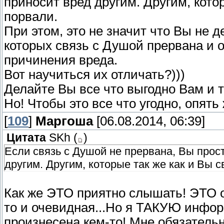
приносит вред другим. Другим, кото
порвали.
При этом, это не значит что Вы не д
которых связь с Душой прервана и 
причинения вреда.
Вот научиться их отличать?)))
Делайте Вы все что выгодно Вам и то
Но! Чтобы это все что угодно, опять
[
109
]
Маргоша
[06.08.2014, 06:39]
Цитата
SKh
(
)
Если связь с Душой не прервана, Вы прост
другим. Другим, которые так же как и Вы 
Как же ЭТО приятно слышать! ЭТО о
то и очевидная...Но я ТАКУЮ инфо
произнесена кем-то! Мне обязатель