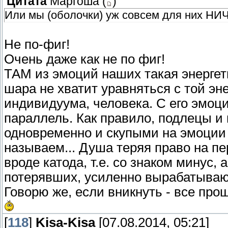
Цитата
Маргоша
(
)
Или мы (оболочки) уж совсем для них НИЧ
Не по-фиг!
Очень даже как не по фиг!
ТАМ из эмоций наших такая энергет
шара не хватит уравняться с той эне
индивидуума, человека. С его эмоци
параллель. Как правило, подлецы и 
одновременно и скупыми на эмоции 
называем... Душа теряя право на пе
вроде катода, т.е. со знаком минус,
потерявших, усиленно вырабатываю
Говорю же, если вникнуть - все про
[
118
]
Kisa-Kisa
[07.08.2014, 05:21]