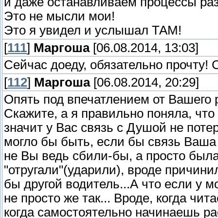
и даже останавливаем процессы раз
Это не мысли мои!
Это я увидел и услышал ТАМ!
[
111
]
Маргоша
[06.08.2014, 13:03]
Сейчас доеду, обязательно прочту! 
[
112
]
Маргоша
[06.08.2014, 20:29]
Опять под впечатлением от Вашего р
Скажите, а я правильно поняла, что
значит у Вас связь с Душой не поте
могло бы быть, если бы связь Ваша 
не Вы ведь сбили-бы, а просто была
"отругали"(ударили), вроде причинил
бы другой водитель...А что если у мо
не просто же так... Вроде, когда чит
когда самостоятельно начинаешь ра