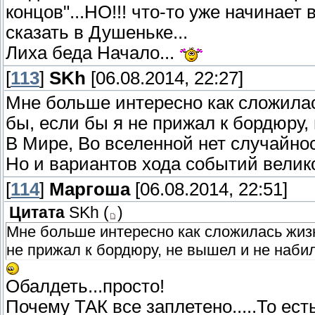
концов"...НО!!! что-то уже начинае
сказать в Душеньке...
Лиха беда Начало...
[
113
]
SKh
[06.08.2014, 22:27]
Мне больше интересно как сложилас
бы, если бы я не прижал к бордюру,
В Мире, Во вселенной нет случайно
Но и вариантов хода событий велик
[
114
]
Маргоша
[06.08.2014, 22:51]
Цитата
SKh
(
)
Мне больше интересно как сложилась жизн
не прижал к бордюру, не вышел и не набил
Обалдеть...просто!
Почему ТАК все заплетено.....То ест