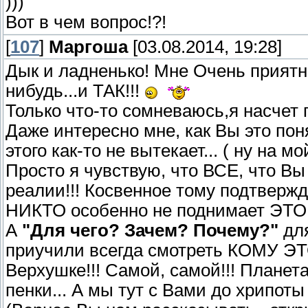
)))
Вот в чем вопрос!?!
[
107
]
Маргоша
[03.08.2014, 19:28]
Дык и ладненько! Мне Очень приятно
нибудь...и ТАК!!!
Только что-то сомневаюсь,я насчет гл
Даже интересно мне, как Вы это пон
этого как-то не вытекает... ( ну на мой
Просто я чувствую, что ВСЕ, что Вы
реалии!!! Косвенное тому подтверж
НИКТО особенно не поднимает ЭТОЙ
А
"Для чего? Зачем? Почему?"
дл
приучили всегда смотреть КОМУ Э
Верхушке!!! Самой, самой!!! Планет
пенки... А мы тут с Вами до хрипоты