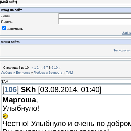
[
Мой сайт
]
Вход на сайт
Логин:
Пароль:
запомнить
Забыл
Меню сайта
Технологии
Страница
8
из
10
«
1
2
…
6
7
8
9
10
»
Любовь и Вечность
»
Любовь и Вечность
»
ТАМ
ТАМ
[
106
]
SKh
[03.08.2014, 01:40]
Маргоша
,
Улыбнуло!
Честно! Улыбнуло и очень по добром