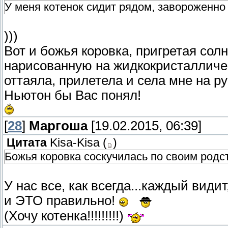
У меня котенок сидит рядом, завороженно
)))
Вот и божья коровка, пригретая со
нарисованную на жидкокристалличес
оттаяла, прилетела и села мне на ру
Ньютон бы Вас понял!
[
28
]
Маргоша
[19.02.2015, 06:39]
Цитата
Kisa-Kisa
(
)
Божья коровка соскучилась по своим родс
У нас все, как всегда...каждый видит,
и ЭТО правильно!
(Хочу котенка!!!!!!!!!)