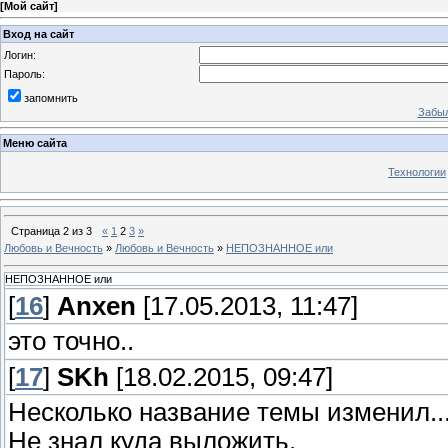
[
Мой сайт
]
Вход на сайт
Логин:
Пароль:
запомнить
Забыл
Меню сайта
Технологии
Страница
2
из
3
«
1
2
3
»
Любовь и Вечность
»
Любовь и Вечность
»
НЕПОЗНАННОЕ или
НЕПОЗНАННОЕ или
[
16
]
Anxen
[17.05.2013, 11:47]
это точно..
[
17
]
SKh
[18.02.2015, 09:47]
Несколько название темы изменил...
Не знал куда выложить.