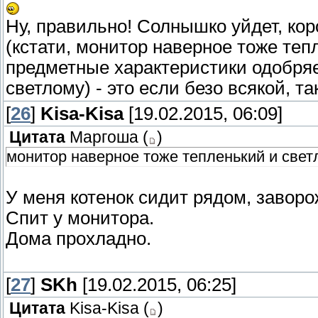
Ну, правильно! Солнышко уйдет, коро
(кстати, монитор наверное тоже теп
предметные характеристики одобряет
светлому) - это если безо всякой, т
[
26
]
Kisa-Kisa
[19.02.2015, 06:09]
Цитата
Маргоша
(
)
монитор наверное тоже тепленький и све
У меня котенок сидит рядом, завор
Спит у монитора.
Дома прохладно.
[
27
]
SKh
[19.02.2015, 06:25]
Цитата
Kisa-Kisa
(
)