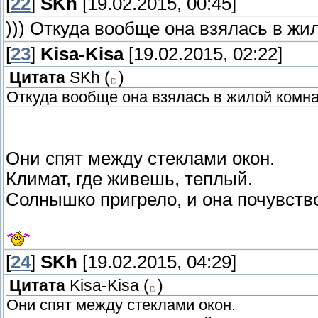
[
22
]
SKh
[19.02.2015, 00:45]
))) Откуда вообще она взялась в жи
[
23
]
Kisa-Kisa
[19.02.2015, 02:22]
Цитата
SKh
(
)
Откуда вообще она взялась в жилой комн
Они спят между стеклами окон.
Климат, где живешь, теплый.
Солнышко пригрело, и она почувств
[
24
]
SKh
[19.02.2015, 04:29]
Цитата
Kisa-Kisa
(
)
Они спят между стеклами окон.