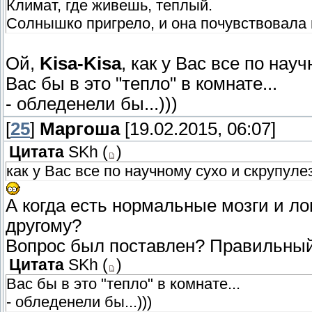
Климат, где живешь, теплый.
Солнышко пригрело, и она почувствовала
Ой,
Kisa-Kisa
, как у Вас все по нау
Вас бы в это "тепло" в комнате...
- обледенели бы...)))
[
25
]
Маргоша
[19.02.2015, 06:07]
Цитата
SKh
(
)
как у Вас все по научному сухо и скрупулез
А когда есть нормальные мозги и ло
другому?
Вопрос был поставлен? Правильный,
Цитата
SKh
(
)
Вас бы в это "тепло" в комнате...
- обледенели бы...)))