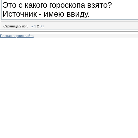
Это с какого гороскопа взято?
Источник - имею ввиду.
Страница
2
из
3
«
1
2
3
»
Полная версия сайта