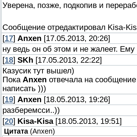
Уверена, позже, подкопив и перера
Сообщение отредактировал
Kisa-Ki
[
17
]
Anxen
[17.05.2013, 20:26]
ну ведь он об этом и не жалеет. Ему
[
18
]
SKh
[17.05.2013, 22:22]
Казусик тут вышел)
Пока
Anxen
отвечала на сообщение
написать )))
[
19
]
Anxen
[18.05.2013, 19:26]
разберемсси..))
[
20
]
Kisa-Kisa
[18.05.2013, 19:51]
Цитата
(
Anxen
)