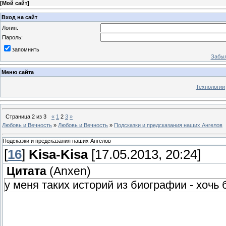
[
Мой сайт
]
Вход на сайт
Логин:
Пароль:
запомнить
Забыл
Меню сайта
Технологии
Страница
2
из
3
«
1
2
3
»
Любовь и Вечность
»
Любовь и Вечность
»
Подсказки и предсказания наших Ангелов
Подсказки и предсказания наших Ангелов
[
16
]
Kisa-Kisa
[17.05.2013, 20:24]
Цитата
(
Anxen
)
у меня таких историй из биографии - хочь