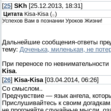
[
25
]
SKh
[25.12.2013, 18:31]
Цитата
Kisa-Kisa
(
)
Успехов Вам в познании Уроков Жизни!
Дальнейшие сообщения-ответы пре
тему:
Доченька, миленькая, не поте
При переносе по невнимательности
Kisa
.
[
26
]
Kisa-Kisa
[03.04.2014, 06:26]
Со смыслом..
Предчувствие — язык ангела, которы
Прислушивайтесь к своим догадкам
не прогоняйте случайные мысли, оз