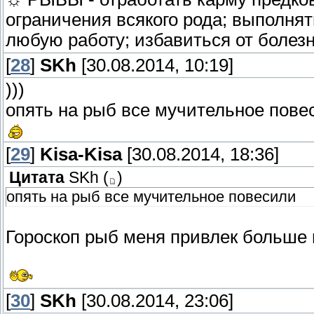
ограничения всякого рода; выполня
любую работу; избавиться от болезн
[
28
]
SKh
[30.08.2014, 10:19]
)))
опять на рыб все мучительное пове
[
29
]
Kisa-Kisa
[30.08.2014, 18:36]
Цитата
SKh
(
)
опять на рыб все мучительное повесили
Гороскоп рыб меня привлек больше 
[
30
]
SKh
[30.08.2014, 23:06]