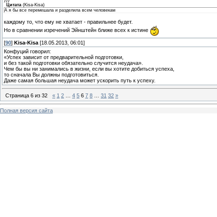
Цитата
(
Kisa-Kisa
)
А я бы все перемешала и разделила всем человекам
каждому то, что ему не хватает - правильнее будет.
Но в сравнении изречений Эйнштейн ближе всех к истине
[
90
]
Kisa-Kisa
[18.05.2013, 06:01]
Конфуций говорил:
«Успех зависит от предварительной подготовки,
и без такой подготовки обязательно случится неудача».
Чем бы вы ни занимались в жизни, если вы хотите добиться успеха,
то сначала Вы должны подготовиться.
Даже самая большая неудача может ускорить путь к успеху.
Страница
6
из
32
«
1
2
…
4
5
6
7
8
…
31
32
»
Полная версия сайта