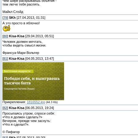
Чем шире раскрываешь объятия -
тем легче тебя распять.
Майкл Слэйд
[
79
]
SKh
[27.04.2013, 01:31]
А это просто в яблочко!
[
80
]
Kisa-Kisa
[29.04.2013, 05:51]
Человек должен мечтать,
чтобы видеть смысл жизни.
Франсуа-Мари Вольтер
[
81
]
Kisa-Kisa
[04.05.2013, 13:47]
Прикрепления:
1816552.jpg
(44.3 Kb)
[
82
]
Kisa-Kisa
[06.05.2013, 19:24]
Просыпаясь утром, спроси себя:
«Что я должен сделать?»
Вечером, прежде чем заснуть:
«Что я сделал?».
© Пифагор
[
83
]
SKh
[07.05.2013, 00:20]