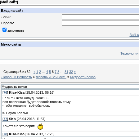
[
Мой сайт
]
Вход на сайт
Логин:
Пароль:
запомнить
Забыл
Меню сайта
Технологии
Страница
6
из
32
«
1
2
…
4
5
6
7
8
…
31
32
»
Любовь и Вечность
»
Любовь и Вечность
»
Мудрость веков
Мудрость веков
[
76
]
Kisa-Kisa
[25.04.2013, 06:16]
Если ты чего-нибудь хочешь,
вся вселенная будет способствовать тому,
чтобы желание твоё сбылось.
© Пауло Коэльо
[
77
]
SKh
[25.04.2013, 11:57]
Хочется в это верить
[
78
]
Kisa-Kisa
[26.04.2013, 17:23]