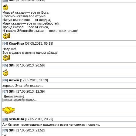
Моисей сказал — все от Бога,
Соломон сказал-все от ума,
Иисус сказал все — от сердца,
Марк сказал — все от потребностей,
Фрейд сказал — все от секса,
И только Эйнштейн сказал — все относительно!
[
84
]
Kisa-Kisa
[07.05.2013, 05:19]
Надо же!
Все мудрые мысли в одном абзаце!
[
85
]
SKh
[07.05.2013, 20:56]
[
86
]
Anxen
[17.05.2013, 11:39]
хорошо Энштейн сказал...
[
87
]
SKh
[17.05.2013, 12:39]
Цитата
(
Anxen
)
хорошо Энштейн сказал...
[
88
]
Kisa-Kisa
[17.05.2013, 20:22]
А я бы все перемешала и разделила всем человекам поровну.
[
89
]
SKh
[17.05.2013, 21:52]
)))