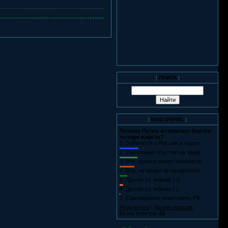
[
ПОИСК
]
[
НАШ ОПРОС
]
Почему Путин истерично боится
потери власти?
1.
Заботится о России и людях
2.
Уничтожает Россию на заказ
3.
Вор, боится ответственности
4.
Вор, не может остановиться
5.
Другое со знаком (+)
6.
Другое со знаком (-)
7.
Сам нацелен уничтожить РФ
Результаты
|
Архив опросов
Всего ответов:
65