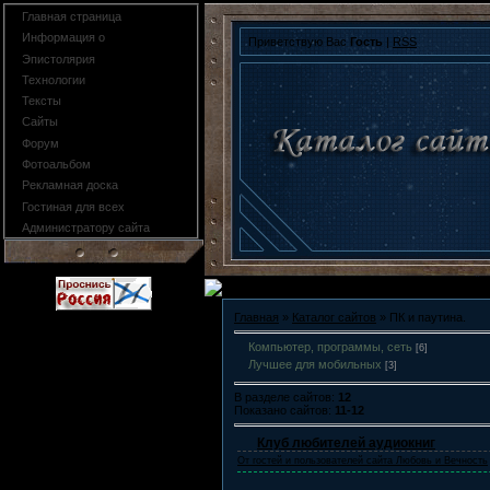
Главная страница
Информация о
Приветствую Вас
Гость
|
RSS
Эпистолярия
Технологии
Тексты
Сайты
Форум
Фотоальбом
Рекламная доска
Гостиная для всех
Администратору сайта
Главная
»
Каталог сайтов
» ПК и паутина.
Компьютер, программы, сеть
[6]
Лучшее для мобильных
[3]
В разделе сайтов:
12
Показано сайтов:
11-12
Клуб любителей аудиокниг
От гостей и пользователей сайта Любовь и Вечность