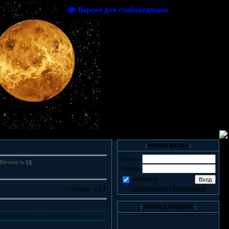
Версия для слабовидящих
[
ФОРМА ВХОДА
]
Логин:
 Вечность
[3]
Пароль:
запомнить
Забыл пароль
|
Регистрация
Страницы:
«
1
2
[
GOOGLE ADSENSE
]