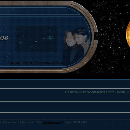
Главная
|
Сайты
|
Регистрация
|
Вход
От гостей и пользователей сайта Любовь и
| Переходов: 814 | Рейтинг: 0.0/0 |
Комментарии (0)
| Дата:
01.04.2013